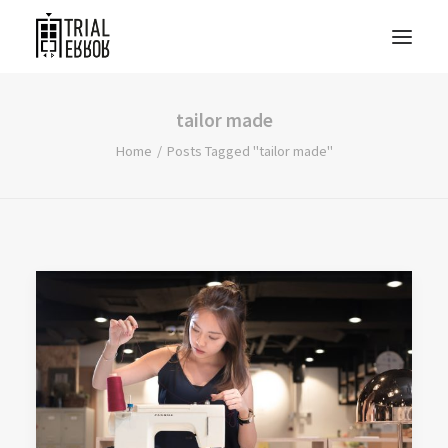
tailor made
Home
Posts Tagged "tailor made"