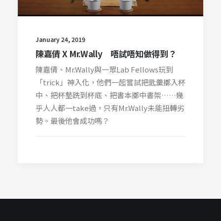
January 24, 2019
陳嘉倩 X Mr.Wally 唔試唔知做得到？
陳嘉倩、Mr.Wally與一眾Lab Fellows玩到
「trick」神入化，他們一起嘗試把匙羹擲入杯
中、把杯墊跣到杯底、把書本擲中書架……幾
乎人人都一take過，只有Mr.Wally未能扭轉劣
勢。最後他會成功嗎？