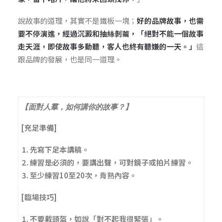
說故事的道理，其實不是鐵板一塊；
好的品牌故事，也需
要不停演進，經過沉澱和抽絲剝繭，「絕對不能一個故事
走天涯，即使故事多動聽，客人也終有聽嫌的一天。」
這
跟品牌的發展，也是同一道理。
【面對人羣，如何講你的故事？】
[充足準備]
先寫下足本講稿。
練習是必須的，要講出聲，可對鏡子或拍片練習。
至少練習10至20次，背熟內容。
[臨場技巧]
不要戴頭盔，如說「對不起我很緊張」。