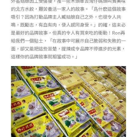
外省姑娘因工受傷後，推一架木頭車去灣仔碼頭叫賣美味
的北方水餃，艱苦養活一家人的故事。「爲什麽這個故事
吸引？因為打動品牌主人臧姑娘自己之外，也很令人共
鳴，既勵志，有血有肉，使人感同身受。」的確，這未必
是最好的品牌故事，但真的令人有買來吃的衝動！Ron再
給我們一個貼士，「在故事中可展示自己脆弱和失敗的一
面，卻又能把這些苦楚，提煉成令品牌不停進步的元素，
這樣你的品牌故事就相當成功。」