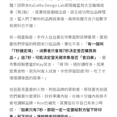
難？回帶去KaCaMa Design Lab那個雞蛋殼大豆蠟燭故
事（第1點），其實就是圍繞五感，卻又成功帶出品牌理
念。當人們了解你的品牌故事後，再用有趣方去介紹數字
和資料也不遲。
另一個重點是，手作人往往要在市集面對目標羣眾，要把
握他們停留的時間來介紹品牌，實在不易。「
有一個叫
『7秒鐘定律』，消費者只會用7秒决定是否購買商
品。」這7秒，可能決定當天擺市集是否「食白果」
，擺
市集經驗豐富的Kay笑言，「得7秒，唔好講咁多，如果
是賣食物，就先叫客人試食，令他停留超過7秒，吃了才
慢慢講後面的故事。」
但若是見重要的人物，例如品牌的資助者，那就要先知道
他們需要什麼資料，好好準備內容，在幾十分鐘內有條不
紊地講解品牌。Ron也補充，其實這在乎自己有多少時
間，「
如果只有7秒，那就一定一定要給對方留下好印
象，留下咭片，讓他將來回頭找你。
」