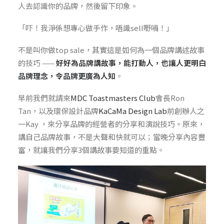
人去認識你的品牌，然後留下印象。
「吓！我淨係想專心做手作，唔識sell嘢喎！」
不是叫你做top sale，其實這是如何為一個品牌講述故事
的技巧 ——
好好為品牌講故事，能打動人，也讓人更明白
品牌理念，令品牌更廣為人知
。
早前我們就請來
MDC Toastmasters Club
會長Ron
Tan，以及環保設計品牌
KaCaMa Design Lab
前創辦人之
一Kay ，來分享品牌的經營者的分享和演說技巧。原來，
講自己品牌故事，不是大聲和快就可以；當晚分享內容豐
富，就讓我們分享3個講故事要知道的重點。