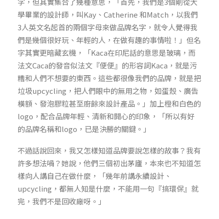
字，但其實集合了幾種意思，「首先，我們是3個剛從大
學畢業的設計師，叫Kay、Catherine 和Match，以我們
3人英文名起首的兩個字母來做品牌名字，就令人覺得我
們是幾個很好玩、年輕的人，在做有趣的事情啦！」但名
字其實更暗藏玄機，「Kaca在印尼話的意思是玻璃，而
法文Caca的發音似法文『便便』的形容詞Kaca，就是污
糟和人們不想要的東西。這些都很像我們的品牌，就是把
垃圾upcycling，把人們眼中的無用之物，如蛋殼、廣告
橫額、發泡膠粒甚至廚餘來設計產品。」加上橙和白色的
logo，配合品牌年輕、清新和開心的印象，「所以有好
的品牌名稱和logo，已是決勝的關鍵。」
不過話說回來，我又怎樣知道品牌要說怎樣的故事？我有
許多想法喎？她說，他們三個初出茅廬，本來也不知道怎
樣向人講自己在做什麼，「幾年前講永續設計、
upcycling，都無人知是什麼，不能用一句『搞環保』就
完，我們不是回收廠呀。」