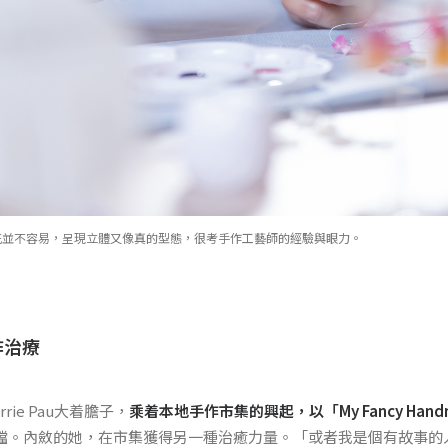
花並不容易，呈現立體又像真的型態，很考手作工藝師的經驗與眼力。
作治療
rrie Pau大着膽子，
乘着本地手作市集的興起，以「
My Fancy Han
檔。內斂的她，在市集獲得另一種治癒力量。「或者我是個有故事的