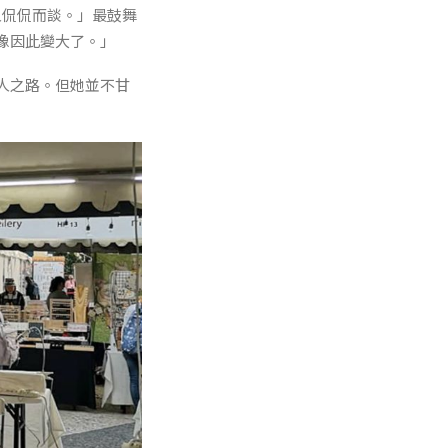
跟人侃侃而談。」最鼓舞
像因此變大了。」
人之路。但她並不甘