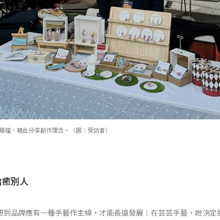
品到市集擺檔，藉此分享創作理念。（圖：受訪者）
治癒別人
e Pau想到品牌應有一種手藝作主線，才能長遠發展；在芸芸手藝，她決