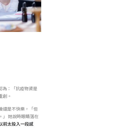
u認為：「抗疫物資是
重創。
後還是不快樂，「但
。」 她說時眼睛落在
以前太投入一段感