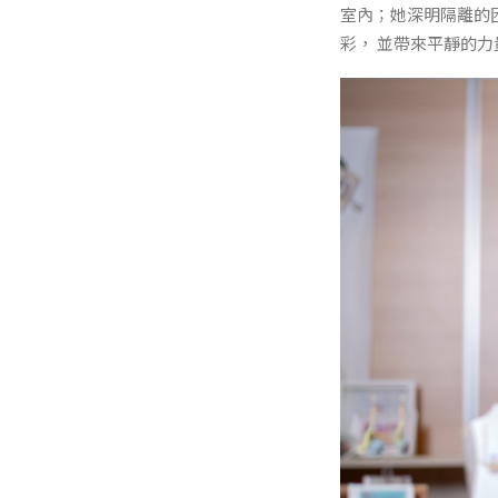
室內；她深明隔離的
彩， 並帶來平靜的力