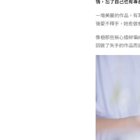
情，忘了自己也有專
一堆美麗的作品，有耳
後愛不釋手，她愈做
像極那些無心插柳偏
因做了失手的作品而