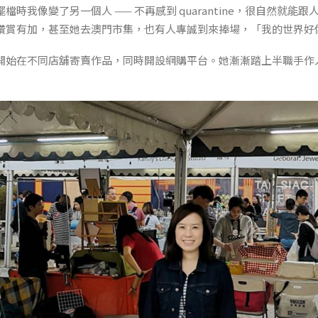
檔時我像變了另一個人 —— 不再感到 quarantine，很自然就能
讚賞有加，甚至她去澳門市集，也有人專誠到來捧場，「我的世界好
開始在不同店舖寄賣作品，同時開設網購平台。她漸漸踏上半職手作