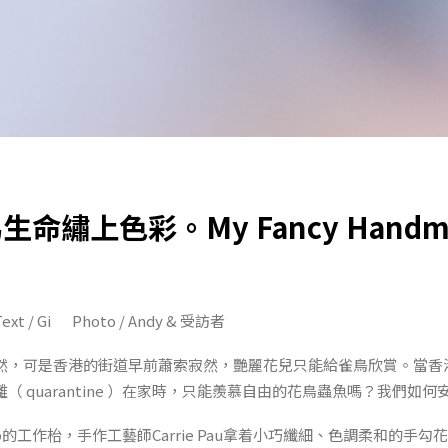
命繡上色彩。My Fancy Handm
/ Gi Photo / Andy & 受訪者
然，可是香港的街道早前蕭索寂然，艷麗花兒只能給雀鳥欣賞。當香
（ quarantine ）在家時，只能羨慕自由的花鳥蟲魚嗎？我們如
rror Lab的工作枱，手作工藝師Carrie Pau拿着小巧纖細、色調柔和的