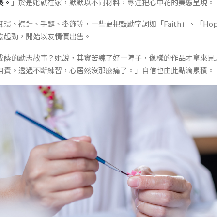
長。
」於是她就在家，默默以不同材料，專注把心中花的美態呈現。
環、襟針、手鏈、掛飾等，一些更把鼓勵字詞如「Faith」、「Ho
愈起勁，開始以友情價出售。
成蔭的勵志故事？她說，其實苦練了好一陣子，像樣的作品才拿來見
自責。透過不斷練習，心居然沒那麼痛了。」自信也由此點滴累積。