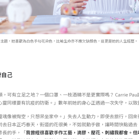
用花作創作主題，她喜歡為白色手勾花染色，比喻生命亦不應欠缺顏色，這更是她的人生經歷。
療自己
，可有立足之地？一個口罩、一枝酒精不是更實際嗎？ Carrie Pa
心靈同樣要有抗疫的防衛。」數年前她的身心正遇過一次失守，以致
靈魂像被掏空，只想呆坐家中。」失去人生動力，即使去旅行，回來
前去日本正巧春天，街道的花很美，不如就動手做，讓時間快點過去
修長的手，「
我曾經很喜歡手作工藝，滴膠、壓花、刺繡我都會。但