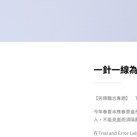
一針一線為生
【另類職志專題】 Text 
今年春夏本應春意盎
人，不能見面而須隔離
在Trial and E