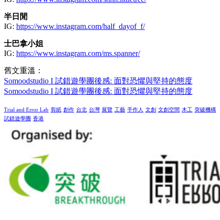
半日閒
IG:
https://www.instagram.com/half_dayof_f/
士巴拿小姐
IG:
https://www.instagram.com/ms.spanner/
舊文重溫：
Somoodstudio I 試錯遊學團後感: 面對恐懼與堅持的態度
Somoodstudio I 試錯遊學團後感: 面對恐懼與堅持的態度
Trial and Error Lab
剪紙
創作
台北
台灣
展覽
工藝
手作人
文創
文創空間
木工
突破機構
試錯遊學團
香港