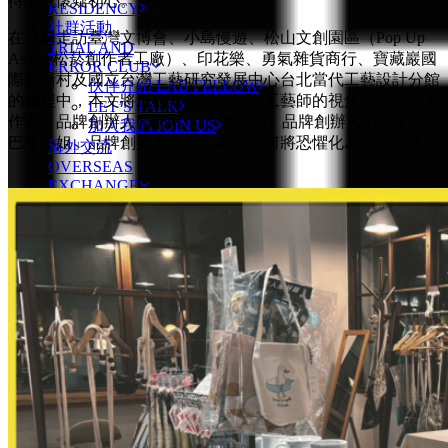
待讓人懷疑初心。
RESIDENCY
社群活動
在這趟走訪臺灣文博會、小島慢遊、松山文創園區（Pop Up
TRIAL AND
Asia、松菸創作者工廠）、印花樂、勇氣雜貨商行、寶藏巖國
ERROR CLUB
際藝術村及國立台灣工藝研究發展中心台北當代工藝設計分館
伙伴介紹 LAB FELLOW
的旅程中，本文將透過其中三位手作工藝師的視角：「樹の工
LET’S TALK
作室」品牌創辦人Nicole 、 「半日閒」品牌創辦人Viki與「士
加入我們 JOIN US
巴拿小姐」品牌創辦人比比，看見如何將恐懼化為前行的路。
海外交流
OVERSEAS
EXCHANGE
歷年交流 TOUR HISTORY
試錯遊學團 TNE TOUR
試錯記錄
TRIAL
RECORD
試錯日誌 TRIAL JOURNAL
媒體報道 MEDIA COVERAGE
聯絡我們
CONTACT