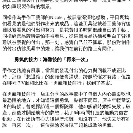
現出工藝師製作作品時那雙歷經淬鍊的手，每一塊文字備注下
仿如重現製作時的場景。
同樣作為手作工藝師的Nicole，被展品深深地感動，平日裏我
們看見的是他們製作出來的成品，這些工具記載着工藝師背後
難以被看見的付出和努力，是花費很多時間磨練自己的手藝，
同樣經營品牌時最怕不被看見，從這個展品彷彿被明白了背後
難以被察覺的付出，那一刻，感覺自己並不孤單。那份對創作
的付出彷彿風暴中的燈，讓我們在前行的路上有同伴。
勇氣的接力：海難後的「再來一次」
手作之路總有風暴，當我們發現付出的心力與回報不成正比
時，那種「想退縮」的念頭便會湧現。跨越恐懼才有路，但路
在哪裡？Viki和比比在「勇氣雜貨商行」找到了答案。
在勇氣雜貨商行，店主分享的故事擊中了每個人內心最柔軟也
最恐懼的地方，才知道這個勇氣一點都不簡單。店主年輕當記
者的時候，曾經採訪過一個探險家，他40多歲時婚姻失敗，破
產，然後才開始航海的夢想，花了6年時間打造的無動力復古
帆船，在付出所有心力後經歷海難，船沒有了。他失去所有卻
說「再來一次」，這位探險家展現了超越成敗的勇氣。