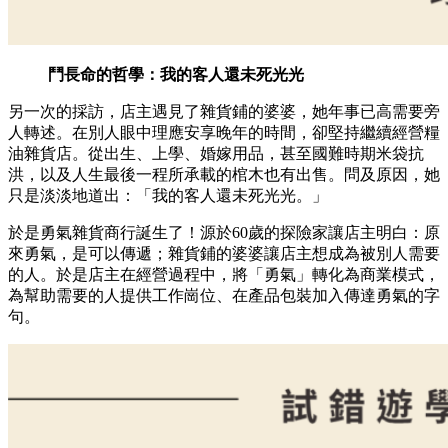
鬥長命的哲學：我的客人還未死光光
另一次的採訪，店主遇見了雜貨鋪的婆婆，她年事已高需要旁
人轉述。在別人眼中理應安享晚年的時間，卻堅持繼續經營糧
油雜貨店。從出生、上學、婚嫁用品，甚至國難時期米袋抗
洪，以及人生最後一程所承載的棺木也有出售。問及原因，她
只是淡淡地道出：「我的客人還未死光光。」
於是勇氣雜貨商行誕生了！源於60歲的探險家讓店主明白：原
來勇氣，是可以傳遞；雜貨鋪的婆婆讓店主想成為被別人需要
的人。於是店主在經營過程中，將「勇氣」轉化為商業模式，
為幫助需要的人提供工作崗位、在產品包裝加入傳達勇氣的字
句。