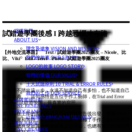
認識我們
試錯遊學團後感 I 跨越恐懼才有路
ABOUT US
理念及遠象 VISION AND MISSION
【外地交流專題】 Text / 試錯遊學團2025團友 – Nicole、比
我們的故事 OUR STORY
比、Viki Edit / Terri Photo / 試錯遊學團2025團友
LOGO的故事 LOGO STORY
我們的價值 OUR VALUE
跨越恐懼才有路
十大試錯原則 10 TRIAL & ERROR RULES
「如果不踏出這一步，永遠不知道自己有多怕，也不知道自己
我們的工作 OUR SERVICE
能有多勇。」這句感悟是五位手作工藝師，在Trial and Error
品牌實踐計劃
Lab的「試錯遊學團」最真實的寫照。
TNE RESIDENCY
PROGRAM
遊學團在上年的黑色暴雨及紅色閃電警告後出發，經過7-8小
計劃簡介 PROGRAM DETAILS
時的延遲和等待，那份疲憊與焦慮，像極了手作工藝師的經營
青年共藝場
之路，總有突如其來的風暴讓人想退縮，也總有無法預測的等
TNE CREATIVE