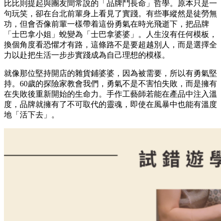
比比則提起與團友間常說的「品牌鬥長命」哲學。原本只是一
句玩笑，卻在台北前輩身上看見了實踐。有些事縱然是徒勞無
功，但會否像前輩一樣帶着這份勇氣在時光飛逝下，把品牌
「士巴拿小姐」蛻變為「士巴拿婆婆」。人生沒有任何模板，
換個角度看恐懼才有路，這條路不是要超越別人，而是選擇全
力以赴把生活一步步實踐成為自己理想的模樣。
就像那位堅持開店的雜貨鋪婆婆，因為被需要，所以有勇氣堅
持。60歲的探險家教會我們，勇氣不是不害怕失敗，而是擁有
在失敗後重新開始的生命力。手作工藝師若能在產品中注入溫
度，品牌就擁有了不可取代的靈魂，即使在風暴中也能有溫度
地「活下去」。