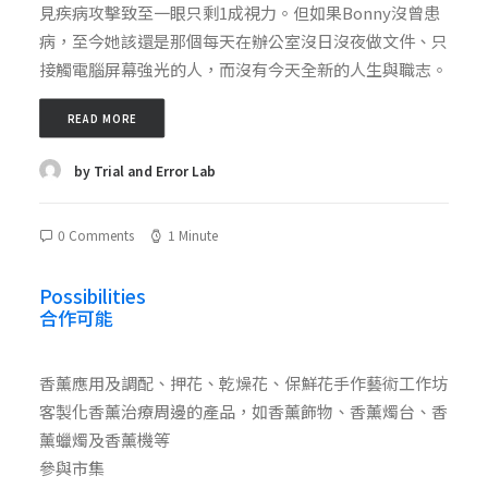
見疾病攻擊致至一眼只剩1成視力。但如果Bonny沒曾患
病，至今她該還是那個每天在辦公室沒日沒夜做文件、只
接觸電腦屏幕強光的人，而沒有今天全新的人生與職志。
READ MORE
by Trial and Error Lab
0 Comments
1 Minute
Possibilities
合作可能
香薰應用及調配、押花、乾燥花、保鮮花手作藝術工作坊
客製化香薰治療周邊的產品，如香薰飾物、香薰燭台、香
薰蠟燭及香薰機等
參與市集