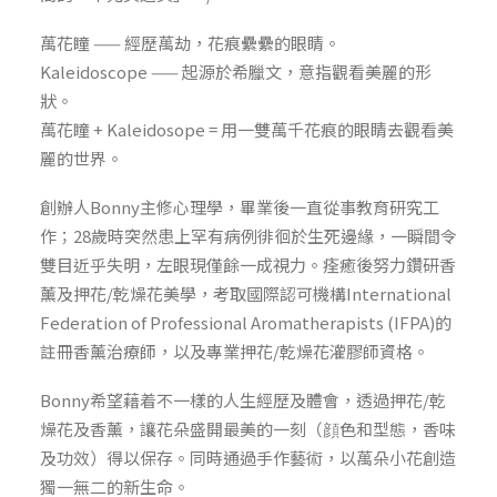
萬花瞳 —— 經歷萬劫，花痕纍纍的眼睛。
Kaleidoscope —— 起源於希臘文，意指觀看美麗的形
狀。
萬花瞳 + Kaleidosope = 用一雙萬千花痕的眼睛去觀看美
麗的世界。
創辦人Bonny主修心理學，畢業後一直從事教育研究工
作；28歲時突然患上罕有病例徘徊於生死邊緣，一瞬間令
雙目近乎失明，左眼現僅餘一成視力。痊癒後努力鑽研香
薰及押花/乾燥花美學，考取國際認可機構International
Federation of Professional Aromatherapists (IFPA)的
註冊香薰治療師，以及專業押花/乾燥花灌膠師資格。
Bonny希望藉着不一樣的人生經歷及體會，透過押花/乾
燥花及香薰，讓花朵盛開最美的一刻（顔色和型態，香味
及功效）得以保存。同時通過手作藝術，以萬朵小花創造
獨一無二的新生命。