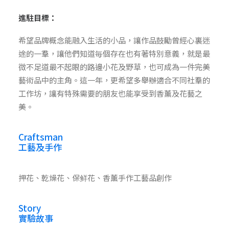
進駐目標：
希望品牌概念能融入生活的小品，讓作品鼓勵曾經心裏迷
途的一羣，讓他們知道毎個存在也有著特別意義，就是最
微不足道最不起眼的路邊小花及野草，也可成為一件完美
藝術品中的主角。這一年，更希望多舉辦適合不同社羣的
工作坊，讓有特殊需要的朋友也能享受到香薰及花藝之
美。
Craftsman
工藝及手作
押花、乾燥花、保鲜花、香薰手作工藝品創作
Story
實驗故事