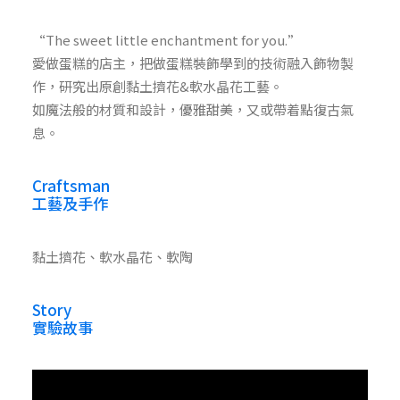
“The sweet little enchantment for you.”
愛做蛋糕的店主，把做蛋糕裝飾學到的技術融入飾物製
作，研究出原創黏土擠花&軟水晶花工藝。
如魔法般的材質和設計，優雅甜美，又或帶着點復古氣
息。
Craftsman
工藝及手作
黏土擠花、軟水晶花、軟陶
Story
實驗故事