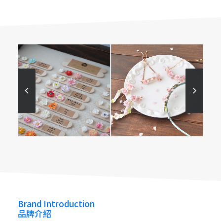
無茶苦茶 MuChaKuCha
MuChaKuCha
MuChaKuCha
MuChaKuCha
Brand Introduction
品牌介紹