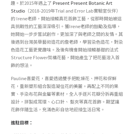
趣。於2015年遇上了
Present Present Botanic Art
Studio
（2018-2019年Trial and Error Lab實驗室伙伴）
的 Irene老師，開始接觸真花首飾工藝，從那時開始被這
具挑戰性的工藝深深吸引。獲Irene老師的鼓勵及指導，
她開始一步步嘗試創作，更加深了與老師之間的友情。其
後遇到台灣英華藝術造花的詹老師，學習染色造花，對染
色造花工藝更覺趣味。及後有機會開始接觸基礎的法式
Structure Flower架構花藝，開始產生了把花藝溶入首
飾的想法。
Pauline喜愛花，喜愛透過雙手把乾燥花、押花和保鮮
花，重新塑形組合製造凝住花的美麗。再配上不同的果
實、手染布花與金屬等素材，全人手逐片花瓣分拆再重組
設計，拼製成耳環、心口針、 髮夾等真花首飾。期望讓
花飾伴隨生活，充滿色彩自信地迎接生活日常。
進駐目標：