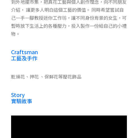
到外地擺市集，把真花工藝與個人創作理念，向不同朋友
介紹， 讓更多人明白這個工藝的價值。 同時希望嘗試自
己一手一腳教授迷你工作坊，讓不同身份背景的女生，可
暫時放下生活上的各種壓力，投入製作一份給自己的小禮
物。
Craftsman
工藝及手作
乾燥花、押花 、保鮮花等壓花飾品
Story
實驗故事