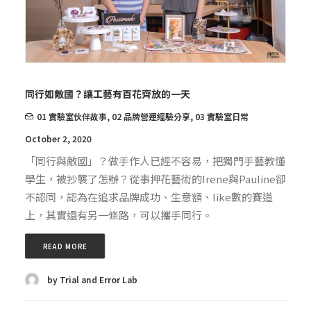
同行如敵國？讓工藝有百花齊放的一天
01 實驗室伙伴故事
,
02 品牌營運經驗分享
,
03 實驗室日常
October 2, 2020
「同行與敵國」？做手作人已經不容易，把獨門手藝教懂
學生，被抄襲了怎辦？從事押花藝術的Irene與Pauline卻
不認同，認為在追求品牌成功、生意額、like數的賽道
上，其實還有另一條路，可以攜手同行。
READ MORE
by Trial and Error Lab