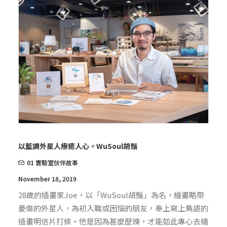
以藍調外星人療癒人心。WuSoul胡鬚
01 實驗室伙伴故事
November 18, 2019
28歲的插畫家Joe，以「WuSoul胡鬚」為名，繪畫略帶
憂傷的外星人，為初入職或困惱的朋友，奉上寫上雋語的
插畫明信片打條。他是因為甚麼歷煉，才能如此專心去繪