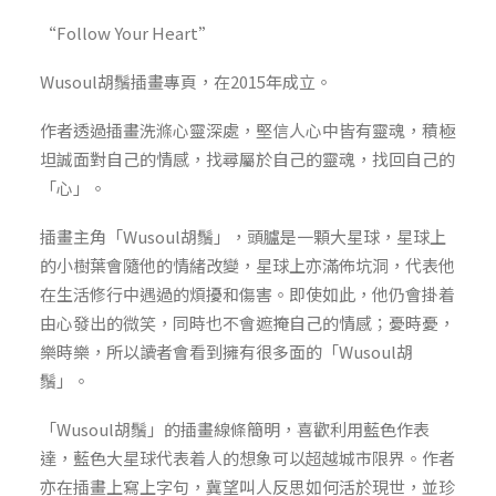
“Follow Your Heart”
Wusoul胡鬚插畫專頁，在2015年成立。
作者透過插畫洗滌心靈深處，堅信人心中皆有靈魂，積極
坦誠面對自己的情感，找尋屬於自己的靈魂，找回自己的
「心」。
插畫主角「Wusoul胡鬚」，頭臚是一顆大星球，星球上
的小樹葉會隨他的情緒改變，星球上亦滿佈坑洞，代表他
在生活修行中遇過的煩擾和傷害。即使如此，他仍會掛着
由心發出的微笑，同時也不會遮掩自己的情感；憂時憂，
樂時樂，所以讀者會看到擁有很多面的「Wusoul胡
鬚」。
「Wusoul胡鬚」的插畫線條簡明，喜歡利用藍色作表
達，藍色大星球代表着人的想象可以超越城市限界。作者
亦在插畫上寫上字句，冀望叫人反思如何活於現世，並珍