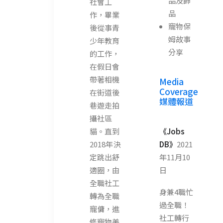
品及飾
社會工
品
作，畢業
寵物保
後從事青
姆故事
少年教育
分享
的工作，
在假日會
帶著相機
Media
Coverage
在街道後
媒體報道
巷遊走拍
攝社區
貓。直到
《Jobs
2018年決
DB》
2021
定跳出舒
年11月10
適圈，由
日
全職社工
身兼4職忙
轉為全職
過全職！
寵傭，進
社工轉行
修寵物美