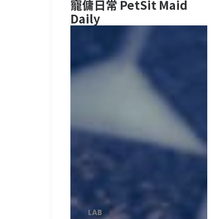
寵傭日常 PetSit Maid
Daily
LAB