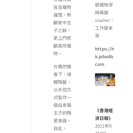
做寵物保
容及寵物
姆再變
護理，照
slasher：
顧家中主
工作變享
子之餘，
受
更上門照
顧其他寵
https://h
物。
k.jobsdb.
com
在偶然機
會下，接
觸陶藝，
以手捏方
式製作一
個自家貓
《香港經
主子的陶
濟日報》
瓷食器。
2021年9
自此，