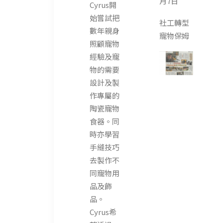
月7日
Cyrus開
始嘗試把
社工轉型
數年親身
寵物保姆
照顧寵物
經驗及寵
物的需要
設計及製
作專屬的
陶瓷寵物
食器。同
時亦學習
手縫技巧
去製作不
同寵物用
品及飾
品。
Cyrus希