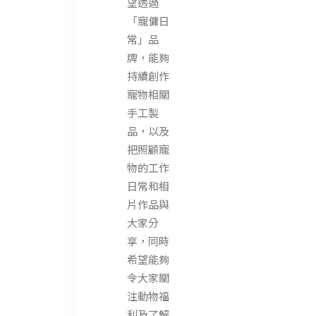
望透過
「寵傭日
常」品
牌，能夠
持續創作
寵物相關
手工製
品，以及
把照顧寵
物的工作
日常和相
片作品與
大家分
享，同時
希望能夠
令大家關
注動物福
利及了解