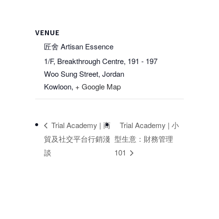
VENUE
匠舍 Artisan Essence
1/F, Breakthrough Centre, 191 - 197
Woo Sung Street, Jordan
Kowloon
,
+ Google Map
Trial Academy | 商
Trial Academy | 小
貿及社交平台行銷淺
型生意：財務管理
談
101