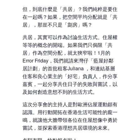
但，到底什麼是「共居」？我們純粹是要住
在一起嗎？如果，把空間平均分配就是「共
居」，那豈不只是「劏房」嗎？
共居，其實可以作為討論生活方式、住屋權
等等的概念的開端。如果我們只侷限「共
居」作為空間分配，就太狹窄啦！1月的
Error Friday，我們就請來灣仔「藍屋好鄰
居計劃」的首批租客Juliana ，和連結基層
住客和良心業主的「好宅」負責人，作分享
嘉賓，一起分享共住日子的失敗與嘗試，以
及如何創造意想不到的生活方式。
這次分享會的主持人是對歐洲佔屋運動頗有
認識、用行動開拓在香港生活可能性的龐一
鳴，就讓他大膽帶領各位在住屋想像中勇於
嘗試，並探索香港理想共居環境的未來。