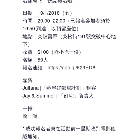
名額有限，快點報名啦！
日期：19/1/2018（五）
時間：20:00–22:00（已報名參加者須於
19:50 到達，以預留座位）
地點：突破書廊（吳松街191號突破中心地
下）
收費：$100（附小吃一份）
名額：50人
報名連結：
https://goo.gl/629ED8
嘉賓：
Juliana |「藍屋好鄰居計劃」租客
Jay & Summer | 「好宅」負責人
主持：
龐一鳴
* 成功報名者會在活動前一星期收到電郵確
認通知。