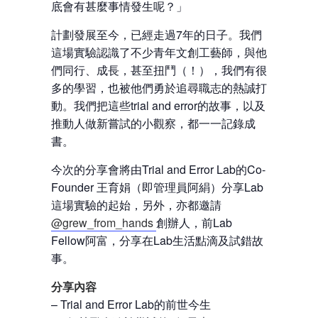
底會有甚麼事情發生呢？」
計劃發展至今，已經走過7年的日子。我們
這場實驗認識了不少青年文創工藝師，與他
們同行、成長，甚至扭鬥（！），我們有很
多的學習，也被他們勇於追尋職志的熱誠打
動。我們把這些trial and error的故事，以及
推動人做新嘗試的小觀察，都一一記錄成
書。
今次的分享會將由
Trial and Error Lab
的
Co-
Founder
王育娟（即管理員阿絹）分享
Lab
這場實驗的起始，另外，亦都邀請
@grew_from_hands
創辦人，前
Lab
Fellow阿富，分享在Lab生活點滴及
試錯故
事。
分享內容
– Trial and Error Lab的前世今生