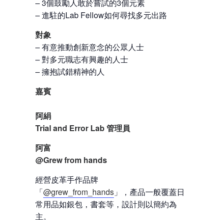
– 3個鼓勵人敢於嘗試的3個元素
– 進駐的Lab Fellow如何尋找多元出路
對象
– 有意推動創新意念的公眾人士
– 對多元職志有興趣的人士
– 擁抱試錯精神的人
嘉賓
阿絹
Trial and Error Lab 管理員
阿富
@Grew from hands
經營皮革手作品牌
「
@grew_from_hands
」，產品一般覆蓋日
常用品如銀包，書套等，設計則以簡約為
主。