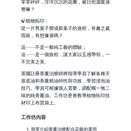
零零碎碎，浮浮沉沉的花瓣，被日照溫暖過後，會變
整嘛？
🍃植物拓印：
從一片舊葉子變成新葉子的過程，有趣之處在於當中
瑕疵，有想像過嗎？
這⋯⋯不是一般純工藝的體驗；
這⋯⋯是一個旅程，讓大家以五感帶領，一同經歷和
不完美之美。
英國註冊香薰治療師將指導學員了解各種天然植物花
基底油和香薰精油特性與功效，學習浸泡油的製作方
技巧。學員可根據個人需要，調配獨一無二、屬於自
味的純香薰油。工作坊更會教導植物拓印技巧，把新
材印上布質袋上。
工作坊內容
簡單介紹香薰治療配合花藝的運用