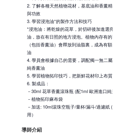
了解各種天然植物花材，基底油和香薰精油，及其
與功效
學習浸泡油*的製作方法和技巧
*浸泡油：將乾燥的花草，於切碎後加進選擇好的植物
油，放在有日照的地方浸泡。植物內存有的可溶性物
（包括香薰油）會釋放到油脂裏，成為有額外屬性的
油
學員會根據自己的需要，調配獨一無二屬於自己香
純香薰油
學習植物拓印技巧，把新鮮花材印上布質包裝袋上
製成品：
－30ml 花草香薰滾珠瓶 (配1ml 歐洲進口純天然香薰
－植物拓印麻布袋
－加送: 10ml滾珠空瓶子/量杯/漏斗/過濾紙 (供後期製
用）
導師介紹