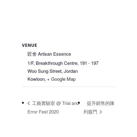
VENUE
匠舍 Artisan Essence
1/F, Breakthrough Centre, 191 - 197
Woo Sung Street, Jordan
Kowloon
,
+ Google Map
工藝實驗室 @ Trial and
提升銷售的陳
Error Fest 2020
列竅門