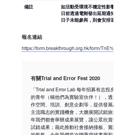
備註
如活動受環境不穩定性影響，將於活
日前透過電郵發出延期通知；若延期
日子未能參與，則會安排退款。
報名連結
https://form.breakthrough.org.hk/form/TnE%20Fest_
有關Trial and Error Fest 2020
「Trial and Error Lab 每年招募有志投身文創產業
的青年（稱他們為實驗室伙伴！），透過共享工
作空間、培訓、創意企劃等，提供發展品牌及非
主流職志的實踐機會，大膽展開試錯旅程。而每
年我們都會舉辦成果展覽，讓公眾欣賞年輕人的
試錯成果；藉此推動社會接納撞板、嘗試與犯錯
的氣氛。今年我們首次聯乘突破書廊和