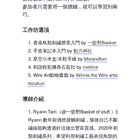
參加者只需要用一個價錢，就可以學習到兩種工藝的
巧。
工作坊選項
香港鳥類刺繡襟章入門 by
一籃野Basket of stuff.
手造筆記本入門 by
動力神社
星空小木盒/木鞋手繪 by
Mstandforc
和諧粉彩擴香石匙扣 by
metime
Wire Art動物書籤 by
Winnie the Wire artist – simply
tezukuri
導師介紹
Ryann Tam（@一籃野Basket of stuff.）的主理人。
Ryann 數年前偶然接觸刺繡，隨後自己不斷探索，了
繡線能夠透過針法做出豐富質感。2020年初開展了香
類刺繡系列，希望利用刺繡工藝表現鳥類的美態，培