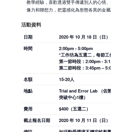
教學經驗，喜歡透過雙手傳遞別人的心情、故事，憑
像力和聯想力，把靈感化為形態各異的金屬線藝術品
活動資料
日期
2020 年 10 月 18 日（日）
時間
2:00pm - 5:00pm
*工作坊為五選二，每節工作坊為75
第一節時段：2:00pm - 3:15pm
第二節時段：3:45pm – 5:00pm
名額
15-20人
地點
Trial and Error Lab （佐敦吳松街19
突破中心1樓）
費用
$400（五選二）
截止報名日期
2020 年 10 月 11 日（日）
備註
如活動受環境不穩定性影響，將於活