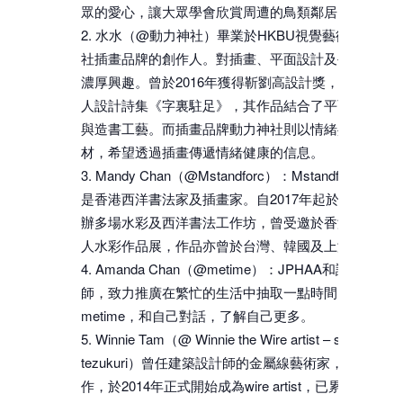
眾的愛心，讓大眾學會欣賞周遭的鳥類鄰居。
水水（@動力神社）畢業於HKBU視覺藝術院，動
社插畫品牌的創作人。對插畫、平面設計及手造書工
濃厚興趣。曾於2016年獲得靳劉高設計獎，得獎作品
人設計詩集《字裏駐足》，其作品結合了平面設計、
與造書工藝。而插畫品牌動力神社則以情緒共生為主
材，希望透過插畫傳遞情緒健康的信息。
Mandy Chan（@Mstandforc）：Mstandforc的主
是香港西洋書法家及插畫家。自2017年起於香港及海
辦多場水彩及西洋書法工作坊，曾受邀於香港舉辦兩
人水彩作品展，作品亦曾於台灣、韓國及上海等地展
Amanda Chan（@metime）：JPHAA和諧粉彩正
師，致力推廣在繁忙的生活中抽取一點時間，享受自
metime，和自己對話，了解自己更多。
Winnie Tam（@ Winnie the Wire artist – simply
tezukuri）曾任建築設計師的金屬線藝術家，從小喜歡
作，於2014年正式開始成為wire artist，已累積數年工