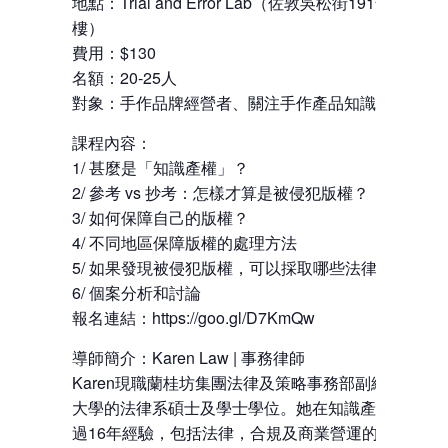
地點：Trial and Error Lab（佐敦吳松街191號突破
樓）
費用：$130
名額：20-25人
對象：手作品牌經營者、關注手作產品知識產權的人
課程內容：
1/ 甚麼是「知識產權」？
2/ 參考 vs 抄考：怎樣才算是被侵犯版權？
3/ 如何保障自己的版權？
4/ 不同地區保障版權的處理方法
5/ 如果發現被侵犯版權，可以採取哪些法律行動？
6/ 個案分析和討論
報名連結：https://goo.gl/D7KmQw
導師簡介：Karen Law | 事務律師
Karen現職蘭桂坊集團法律及策略事務部副總裁，擁
大學的法律系碩士及學士學位。她在知識產權領域擁
過16年經驗，包括法律，合規及商業營運的範疇。201