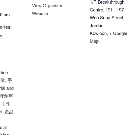
1/F, Breakthrough
View Organizer
Centre, 191 - 197
Website
30 pm
Woo Sung Street,
Jordan
ories:
Kowloon
,
+ Google
y
,
Map
nline
創業
,
手
rial and
牌創辦
,
手作
oi
,
產品
cial
ising
,