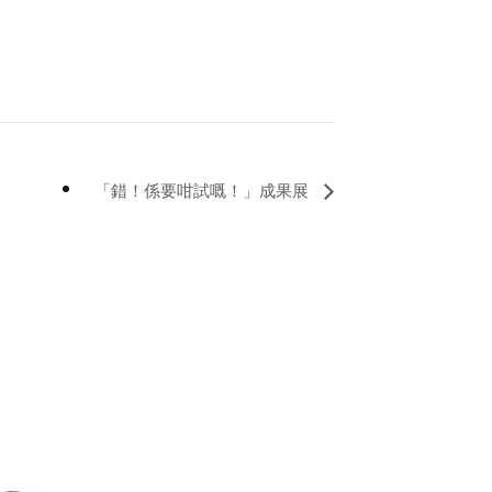
「錯！係要咁試嘅！」成果展