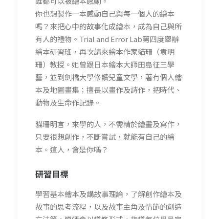
誰都可以被繪本感動。
你也想製作一本感動自己與每一個人的繪本
嗎？來把心中的故事化成繪本，成為自己與所
有人的禮物。Trial and Error Lab第四度舉辦
繪本研習班，再次請來繪本作家貓珊（袁明
珊）教授。她曾跟日本繪本大師田島征三學
藝，並到劍橋大學修讀兒童文學，著有個人繪
本及地圖畫集；擅長以畫作及詩作，把時代、
動物及生命作記錄。
貓珊明言，來學的人，不需精於繪畫及寫作，
只要很想創作，不斷嘗試，就能有自己的繪
本。這人，會是你嗎？
研習
目標
學習基本繪本及講故事理論，了解創作繪本及
故事的思考流程，以及故事主角及情節的創造