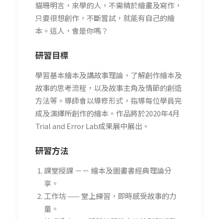
貓珊明言，來學的人，不需精於繪畫及寫作，
只要很想創作，不斷嘗試，就能有自己的繪
本。這人，會是你嗎？
研習
目標
學習基本繪本及講故事理論，了解創作繪本及
故事的思考流程，以及故事主角及情節的創造
方法等。導師會以導修形式，指導每位學員完
成及演繹所創作的繪本。作品將於2020年4月
Trial and Error Lab成果展中展出。
研習方法
課堂授課 －－ 繪本及圖畫書經典理論分
享。
工作坊 —— 堂上練習，即時感受故事的力
量。