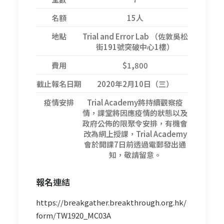
名額
15人
地點
Trial and Error Lab （佐敦吳松
街191號突破中心1樓）
費用
$1,800
截止報名日期
2020年2月10日（三）
疫情安排
Trial Academy將持續觀察疫
情，課堂將因應疫情的狀態以及
政府公佈的限聚令安排，有機會
改為網上授課，Trial Academy
會於開課7日前透過電郵發出通
知，敬請留意。
報名
連結
https://breakgather.breakthrough.org.hk/
form/TW1920_MC03A