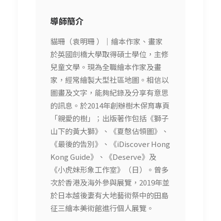
導師簡介
貓珊（袁明珊 ）｜繪本作家、畫家
於英國劍橋大學取得碩士學位，主修
兒童文學。現為全職繪本作家及畫
家，經常繪製大型社區地圖。相信以
圖畫及文字，能夠紀錄及分享有意思
的訊息。於2014年創辦樹木保育專頁
「親愛的樹」；出版著作包括《獅子
山下的黃大獅》、《夏慤佔領圖》、
《最後的告別》、《iDiscover Hong
Kong Guide》、《Deserve》及
《小虎妹形象工作室》（日）。曾多
次於香港及海外參與展覽，2019年並
於日本越後妻有大地藝術祭中的田島
征三繪本美術館進行個人展覽。