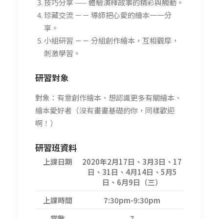
技巧分享 —— 體驗演釋故事的精彩與觸動。
珍藏交流 －－ 導師把心愛的繪本一一分
享。
小組研習 －－ 分組創作繪本，互相觀摩，
刺激學習。
研習
對象
對象：有意創作繪本、想認識更多有關繪本、
繪本愛好者（沒有畫畫基礎的你，同樣歡迎
啊！）
研習班資料
上課日期
2020年2月17日、3月3日、17
日、31日、4月14日、5月5
日、6月9日（三）
上課時間
7:30pm-9:30pm
堂數
7