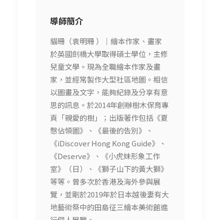
導師簡介
貓珊（袁明珊 ）｜繪本作家、畫家
於英國劍橋大學取得碩士學位，主修
兒童文學。現為全職繪本作家及畫
家，並經常製作大型社區地圖。相信
以圖畫及文字，能夠紀錄及分享有意
思的訊息。於2014年創辦樹木保育專
頁「親愛的樹」；出版著作包括《夏
慤佔領圖》、《最後的告別》、
《iDiscover Hong Kong Guide》、
《Deserve》、《小虎妹形象工作
室》（日）、《獅子山下的黃大獅》
等等。曾多次於香港及海外參與展
覽，並剛於2019年於日本越後妻有大
地藝術祭中的田島征三繪本美術館進
行個人展覽。