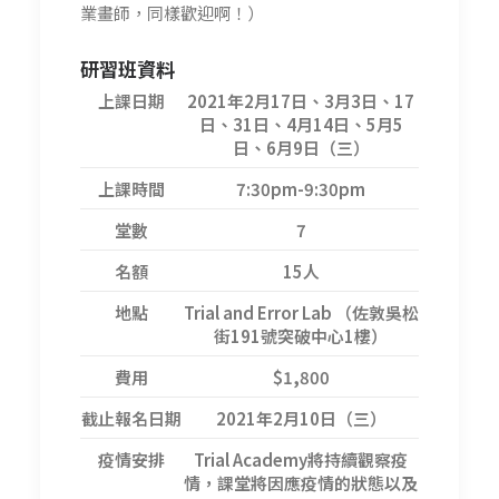
業畫師，同樣歡迎啊！）
研習班資料
上課日期
2021年2月17日、3月3日、17
日、31日、4月14日、5月5
日、6月9日（三）
上課時間
7:30pm-9:30pm
堂數
7
名額
15人
地點
Trial and Error Lab （佐敦吳松
街191號突破中心1樓）
費用
$1,800
截止報名日期
2021年2月10日（三）
疫情安排
Trial Academy將持續觀察疫
情，課堂將因應疫情的狀態以及