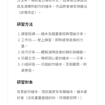
方法等。導師會以導修形式，指導每位學員完
成及演繹所創作的繪本。作品將會被安排展出
（詳情待定）。
研習方法
課堂授課——繪本及圖畫書經典理論分享。
工作坊——堂上練習，即時感受故事的力
量。
技巧分享——體驗演釋故事的精彩與觸動。
珍藏交流——導師把心愛的繪本一一分享。
小組研習——分組創作繪本，互相觀摩，刺
激學習。
研習
對象
有意創作繪本、想認識更多有關繪本、繪本愛
好者（沒有畫畫基礎的你，同樣歡迎啊！）