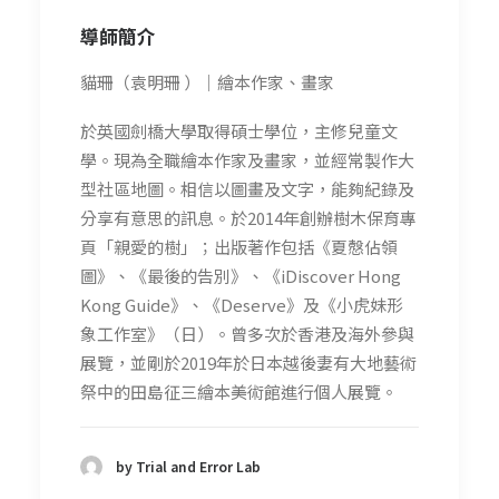
導師簡介
貓珊（袁明珊 ）｜繪本作家、畫家
於英國劍橋大學取得碩士學位，主修兒童文
學。現為全職繪本作家及畫家，並經常製作大
型社區地圖。相信以圖畫及文字，能夠紀錄及
分享有意思的訊息。於2014年創辦樹木保育專
頁「親愛的樹」；出版著作包括《夏慤佔領
圖》、《最後的告別》、《iDiscover Hong
Kong Guide》、《Deserve》及《小虎妹形
象工作室》（日）。曾多次於香港及海外參與
展覽，並剛於2019年於日本越後妻有大地藝術
祭中的田島征三繪本美術館進行個人展覽。
by Trial and Error Lab