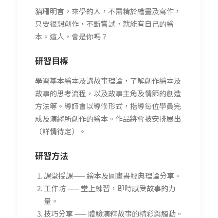
貓珊明言，來學的人，不需精於繪畫及寫作，
只要很想創作，不斷嘗試，就能有自己的繪
本。這人，會是你嗎？
研習
目標
學習基本繪本及講故事理論，了解創作繪本及
故事的思考流程，以及故事主角及情節的創造
方法等。導師會以導修形式，指導每位學員完
成及演繹所創作的繪本。作品將會被安排展出
（詳情待定）。
研習方法
課堂授課—— 繪本及圖畫書經典理論分享。
工作坊 —— 堂上練習，即時感受故事的力
量。
技巧分享 —— 體驗演釋故事的精彩與觸動。