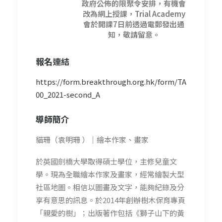
政府公佈的限聚令安排，有機會
改為網上授課，Trial Academy
會於開課7日前透過電郵發出通
知，敬請留意。
報名
連結
https://form.breakthrough.org.hk/form/TA
00_2021-second_A
導師簡介
貓珊（袁明珊 ）｜繪本作家、畫家
於英國劍橋大學取得碩士學位，主修兒童文
學。現為全職繪本作家及畫家，經常繪製大型
社區地圖。相信以圖畫及文字，能夠紀錄及分
享有意思的訊息。於2014年創辦樹木保育專頁
「親愛的樹」；出版著作包括《獅子山下的黃