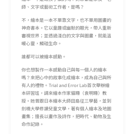
師、文字或藝術工作者，是嗎？
不，繪本是一本不單靠文字，也不單用圖畫的
神奇書本。它以童趣或幽默的眼光，帶人重新
審視世界；並透過淺白的文字與圖畫，就能溫
暖心靈，觸碰生命。
誰都可以被繪本感動。
你也想製作一本感動自己與每一個人的繪本
嗎？來把心中的故事化成繪本，成為自己與所
有人的禮物。Trial and Error Lab首次舉辦繪
本研習班，請來繪本作家貓珊（袁明珊）教
授。她曾跟日本繪本大師田島征三學藝，並到
劍橋大學修讀兒童文學，著有個人繪本及地圖
畫集；擅長以畫作及詩作，把時代、動物及生
命作記錄。