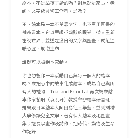
繪本，不是給孩子讀的嗎？對象都是家長、老
師、文字或藝術工作者，是嗎？
不，繪本是一本不單靠文字，也不單用圖畫的
神奇書本。它以童趣或幽默的眼光，帶人重新
審視世界；並透過淺白的文字與圖畫，就能溫
暖心靈，觸碰生命。
誰都可以被繪本感動。
你也想製作一本感動自己與每一個人的繪本
嗎？來把心中的故事化成繪本，成為自己與所
有人的禮物。Trial and Error Lab再次請來繪
本作家貓珊（袁明珊）教授舉辦繪本研習班。
她曾跟日本繪本大師田島征三學藝，並到劍橋
大學修讀兒童文學，著有個人繪本及地圖畫
集；擅長以畫作及詩作，把時代、動物及生命
作記錄。