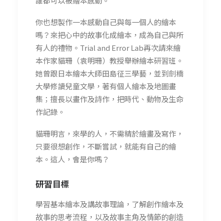
誰都可以被繪本感動。
你也想製作一本感動自己與每一個人的繪本
嗎？來把心中的故事化成繪本，成為自己與所
有人的禮物。Trial and Error Lab再次請來繪
本作家貓珊（袁明珊）教授舉辦繪本研習班。
她曾跟日本繪本大師田島征三學藝，並到劍橋
大學修讀兒童文學，著有個人繪本及地圖畫
集；擅長以畫作及詩作，把時代、動物及生命
作記錄。
貓珊明言，來學的人，不需精於繪畫及寫作，
只要很想創作，不斷嘗試，就能有自己的繪
本。這人，會是你嗎？
研習
目標
學習基本繪本及講故事理論，了解創作繪本及
故事的思考流程，以及故事主角及情節的創造