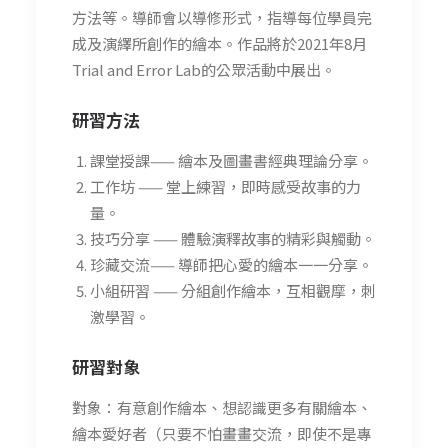
方法等。導師會以導修形式，指導每位學員完
成及演繹所創作的繪本。作品將於2021年8月
Trial and Error Lab的公眾活動中展出。
研習方法
課堂授課—— 繪本及圖畫書經典理論分享。
工作坊 —— 堂上練習，即時感受故事的力
量。
技巧分享 —— 體驗演釋故事的精彩與觸動。
珍藏交流—— 導師把心愛的繪本一一分享。
小組研習 —— 分組創作繪本，互相觀摩，刺
激學習。
研習
對象
對象：有意創作繪本、想認識更多有關繪本、
繪本愛好者（只要不怕畫畫交流，即使不是專