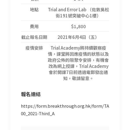
地點
Trial and Error Lab （佐敦吳松
街191號突破中心1樓）
費用
$1,800
截止報名日期
2021年6月4日（五）
疫情安排
Trial Academy將持續觀察疫
情，課堂將因應疫情的狀態以及
政府公佈的限聚令安排，有機會
改為網上授課，Trial Academy
會於開課7日前透過電郵發出通
知，敬請留意。
報名
連結
https://form.breakthrough.org.hk/form/TA
00_2021-Third_A