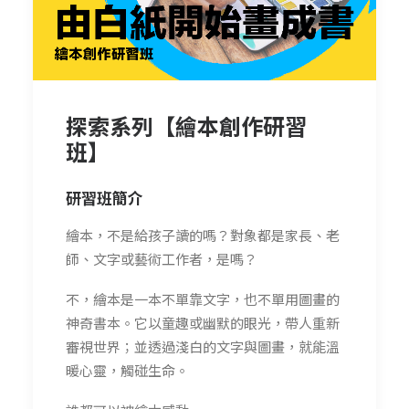
探索系列【繪本創作研習
班】
研習班簡介
繪本，不是給孩子讀的嗎？對象都是家長、老
師、文字或藝術工作者，是嗎？
不，繪本是一本不單靠文字，也不單用圖畫的
神奇書本。它以童趣或幽默的眼光，帶人重新
審視世界；並透過淺白的文字與圖畫，就能溫
暖心靈，觸碰生命。