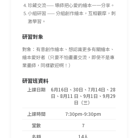
珍藏交流—— 導師把心愛的繪本一一分享。
小組研習 —— 分組創作繪本，互相觀摩，刺
激學習。
研習
對象
對象：有意創作繪本、想認識更多有關繪本、
繪本愛好者（只要不怕畫畫交流，即使不是專
業畫師，同樣歡迎啊！）
研習班資料
上課日期
6月16日、30日、7月14日、28
日、8月11 日、9月1日、9月29
日（三）
上課時間
7:30pm-9:30pm
堂數
7
名額
14人