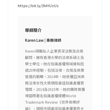
https://bit.ly/3hHUzUz
導師簡介
Karen Law | 事務律師
Karen現職私人企業資深法務及合規
顧問，擁有香港大學的法律系碩士及
學士學位。她在知識產權領域擁有超
過20年經驗，包括法律，合規及商業
營運的範疇。2014年，她榮獲亞洲商
務法律女性大獎頒授最佳知識產權管
理獎。2014及2015年，她的團隊曾獲
得國際著名知識產權媒體World
Trademark Review《世界商標評
論》，頒授中國最佳知識產權業界大