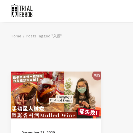
Home
Posts Tagged "入廚"
December 23, 2020