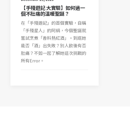
【手殘遊記 大實驗】如何過一
個不肚痛的溫暖聖誕？
在「手殘遊記」的首個實驗，自稱
「手殘星人」的阿絹，今個聖誕就
嘗試烹煮「香料熱紅酒」。到底她
能否「酒」出失敗？別人飲後有否
肚痛？不如一起了解她這次挑戰的
所有Error。