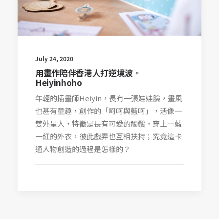
July 24, 2020
用畫作陪伴香港人打逆境波。
Heiyinhoho
年輕的插畫師Heiyin，長有一張娃娃臉，畫風
也甚有童趣，創作的「呵呵與藍呵」，活像一
雙外星人，特徵是長有可愛的觸鬚，穿上一藍
一紅的外衣，彼此戲弄也互相扶持；究竟這卡
通人物創造的過程是怎樣的？