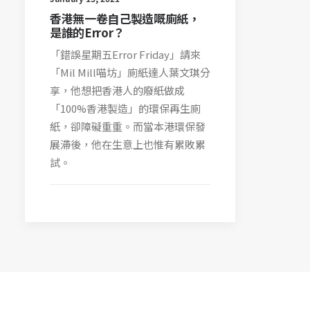
香港無一卷自己製造嘅廁紙，
是誰的Error？
「錯誤星期五Error Friday」請來
「Mil Mill喵坊」廁紙達人葉文琪分
享，他想把香港人的廢紙做成
「100%香港製造」的環保再生廁
紙，卻障礙重重。而當本港環保發
展滯後，他在生意上也惟有累敗累
試。