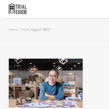
Home
Posts Tagged "壓花"