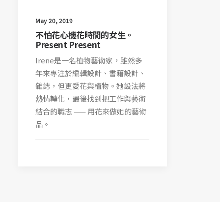
May 20, 2019
不怕花心機花時間的女生。
Present Present
Irene是一名植物藝術家，雖然多
年來專注於編輯設計、書籍設計、
雜誌，但更愛花與植物。她設法將
熱情轉化，最後找到把工作與藝術
結合的職志 —— 用花來做她的藝術
品。