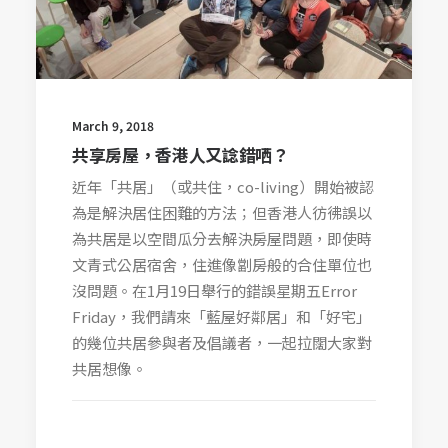
March 9, 2018
共享房屋，香港人又諗錯哂？
近年「共居」（或共住，co-living）開始被認
為是解決居住困難的方法；但香港人彷彿誤以
為共居是以空間瓜分去解決房屋問題，即使時
文青式公居宿舍，住進像劏房般的合住單位也
沒問題。在1月19日舉行的錯誤星期五Error
Friday，我們請來「藍屋好鄰居」和「好宅」
的幾位共居參與者及倡議者，一起拉闊大家對
共居想像。