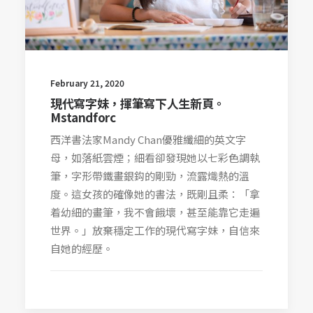
February 21, 2020
現代寫字妹，揮筆寫下人生新頁。
Mstandforc
西洋書法家Mandy Chan優雅纖細的英文字
母，如落紙雲煙；細看卻發現她以七彩色調執
筆，字形帶鐵畫銀鈎的剛勁，流露熾熱的溫
度。這女孩的確像她的書法，既剛且柔：「拿
着幼細的畫筆，我不會餓壞，甚至能靠它走遍
世界。」放棄穩定工作的現代寫字妹，自信來
自她的經歷。