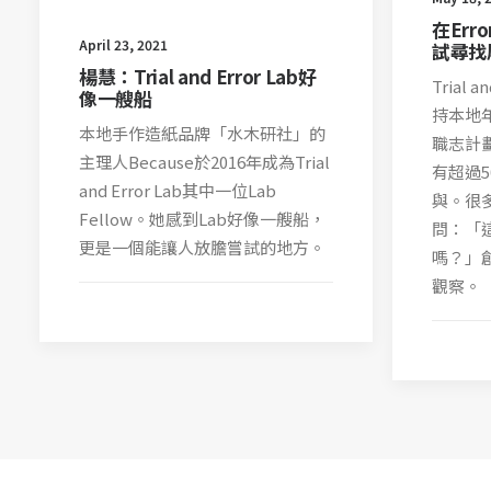
在Er
April 23, 2021
試尋找
楊慧：Trial and Error Lab好
Trial 
像一艘船
持本地
本地手作造紙品牌「水木研社」的
職志計劃
主理人Because於2016年成為Trial
有超過
and Error Lab其中一位Lab
與。很
Fellow。她感到Lab好像一艘船，
問：「
更是一個能讓人放膽嘗試的地方。
嗎？」
觀察。