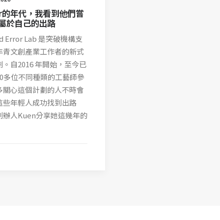
ror的年代，我看到他們嘗
屬於自己的出路
and Error Lab 是突破機構支
年青文創產業工作者的新式
。自2016 年開始，至今已
50多位不同種類的工藝師參
多關心這個計劃的人不時會
這些年輕人成功找到出路
創辦人Kuen分享她這幾年的