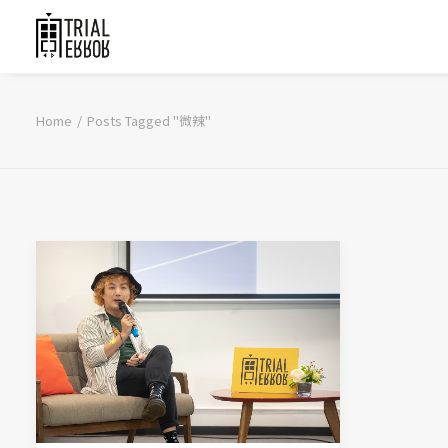
Home
Posts Tagged "微辣"