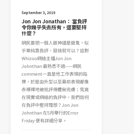
September 3, 2019
Jon Jon Jonathan： 當負評
令你幾乎失去所有，還要堅持
什麼？
網民要把一個人做神還是做鬼，似
乎單純靠負評、惡搞就可以？這對
Whizoo網絡主播Jon Jon
Johnthan 最熟悉不過——網民
comment一直是他工作表現的指
標，於是由外型以至幕前表現都像
赤裸裸地被批評得體無完膚；究竟
在現實或網絡的負評中，我們如何
在負評中堅持理想？Jon Jon
Johnthan 在5月舉行的Error
Friday 便有詳細分享。