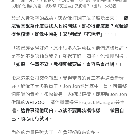
Jon Jon（左）拍片時扮女生也沒問題，因他要用不同的形象，去讓網
民明白他要說的話，被攻擊『死乸型』又何懼？（圖片：受訪者）
於是人身攻擊的說話，突然像打翻了瓶子般湧出來：「
觀
眾留言說為什麼要找人乜扮阿蘇，卻扮得那麼差？罵我醜
得像核爆，好像中幅射！又說我是『死乸型』……
」
「我已經做得好好，原本很多人鍾意我。他們這樣負評，
是不是不夠唔鍾意我？」難過了好一陣子，他慢慢想通：
「
如果一件事不對，我卻死都要做，會容易會出錯
。」
後來這家公司突然轉型，覺得當時的員工不再適合新發
展，解僱了大多數員工，Jon Jon也是其中一員。可幸整
個團隊的骨幹，很快被另一家網媒招攬，即現時Jon Jon
供職的
WHIZOO
，讓他繼續擔任Project Manager兼主
播。
這件事讓他明白，以後不要再裝模作樣 —— 做回自
己，順心而行就可
。
內心的力量是強大了，但負評卻愈來愈多。