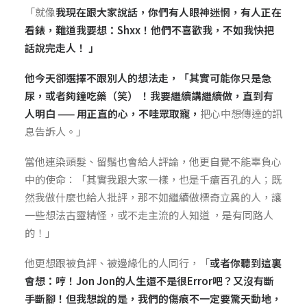
「就像
我現在跟大家說話，你們有人眼神迷惘，有人正在
看錶，難道我要想：Shxx！他們不喜歡我，不如我快把
話說完走人！ 」
他今天卻選擇不跟別人的想法走，「其實可能你只是急
尿，或者夠鐘吃藥（笑） ！我要繼續講繼續做，直到有
人明白 —— 用正直的心，不哇眾取寵，
把心中想傳達的訊
息告訴人
。」
當他連染頭髮、留鬚也會給人評論，他更自覺不能辜負心
中的使命：「其實我跟大家一樣，也是千瘡百孔的人；既
然我做什麼也給人批評，那不如繼續做標奇立異的人，讓
一些想法古靈精怪，或不走主流的人知道 ，是有同路人
的！」
他更想跟被負評、被邊緣化的人同行，「
或者你聽到這裏
會想：哼！Jon Jon的人生還不是很Error吧？又沒有斷
手斷腳！但我想說的是，我們的傷痕不一定要驚天動地，