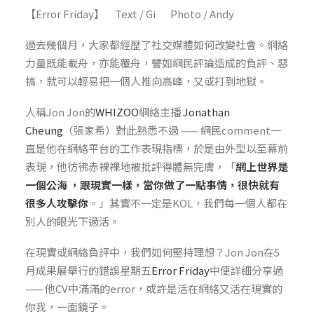
【Error Friday】 Text / Gi Photo / Andy
過去幾個月，大家都經歷了社交媒體如何改變社會。網絡
力量既能載舟，亦能覆舟，譬如網民評論造成的負評、惡
搞，就可以輕易
把一個人推向高峰，又或打到地獄。
人稱Jon Jon的
WHIZOO
網絡主播
Jonathan
Cheung
（張家希）對此熟悉不過 —— 網民comment一
直是他在網絡平台的工作表現指標，於是由外型以至幕前
表現，他彷彿赤裸裸地被批評得體無完膚，「
網上世界是
一個公海 ，跟現實一樣，當你做了一點事情，很快就有
很多人攻擊你
。」其實不一定是KOL，我們每一個人都在
別人的眼光下過活。
在現實或網絡負評中，我們如何堅持理想？Jon Jon在5
月成果展舉行的錯誤星期五
Error Friday
中便詳細分享過
—— 他CV中滿滿的error，或許是活在網絡又活在現實的
你我，一面鏡子。