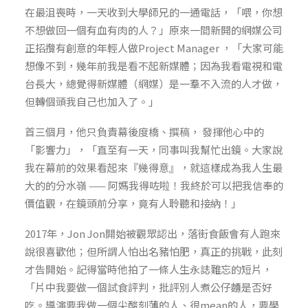
在最沮喪時，一天收到大學師兄的一通電話，「喂，你想
不想做回一個有血有肉的人？」原來一間新開的網媒公司
正招攬有創意的年輕人做Project Manager ，「大家可能
想像不到，幾年前我是看不起新媒體；因為我看電視和電
台長大，總覺得新媒體（網媒）是一羣不入流的人才做，
但轉個頭我自己也加入了。」
首三個月，他只負責幕後度橋、撰稿， 發揮他心中的
「影響力」，「直至有一天，同事叫我幫忙出鏡。大家說
我在幕前的效果看起來『幾得意』，就這樣成為我人生最
大的的分水嶺 —— 阿媽我得咗啦！我終於可以把我信奉的
價值觀，在鏡頭前分享，竟有人聆聽和接納！」
2017年，Jon Jon開始被觀眾認出，落街食飯會有人跑來
說很喜歡他；但所謂人怕出名豬怕肥，真正的挑戰，此刻
才告開始。記得當時他拍了一條人生永誌難忘的短片，
「片中我要做一個試食評判，批評別人煮公仔麵是否好
吃。導演要我做一個尖酸刻薄的人、很mean的人，要學