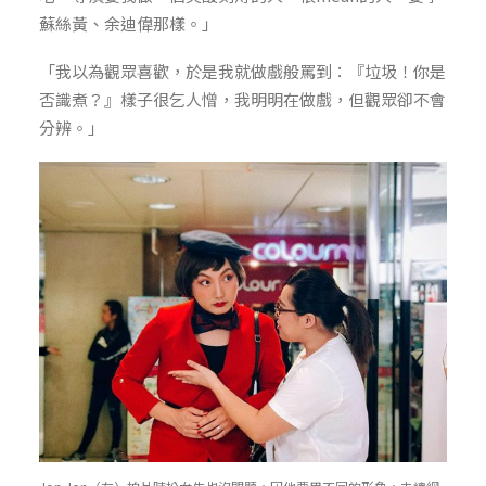
蘇絲黃、余迪偉那樣。」
「我以為觀眾喜歡，於是我就做戲般罵到：『垃圾！你是
否識煮？』樣子很乞人憎，我明明在做戲，但觀眾卻不會
分辨。」