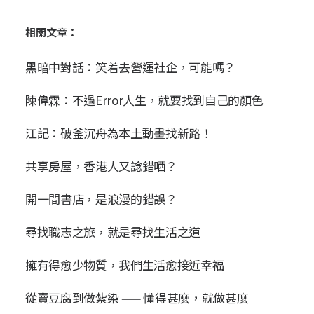
相關文章：
黑暗中對話：笑着去營運社企，可能嗎？
陳偉霖：不過Error人生，就要找到自己的顏色
江記：破釜沉舟為本土動畫找新路！
共享房屋，香港人又諗錯哂？
開一間書店，是浪漫的錯誤？
尋找職志之旅，就是尋找生活之道
擁有得愈少物質，我們生活愈接近幸褔
從賣豆腐到做紮染 —— 懂得甚麼，就做甚麼