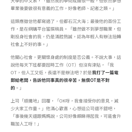
大學的中文系，「雖然我的學術成績很一般，但依然夢想
畢業後要做很有意義的工作，好像老師、記者之類。」
這類應徵信他都寫過了，但都石沉大海；最後他的首份工
作，是在網購平台當撰稿員。「雖然做不到夢想職業，但
剛投身社會的我，仍是滿腔熱誠，認為年輕人有辦法扭轉
社會上不好的事。」
他關心社會，更關懷身處的制度是否公義。不說大事，話
說他每天下班都要超時工作（OT）但沒有津貼，「我
OT，但人工又低，長遠不是辦法吧？於是
我打了一篇電
郵給老闆，告訴他
同事真的很辛苦
，
無償OT是不對
的
。」
上司「順攤地」回覆，「OK呀，我會接受你的意見，減
少大家工作量。」他滿心歡喜，心想這公司還不錯吧，
「事後幾天還跟媽媽說，公司好像頗睇得起我，可能會升
職加人工呀！」