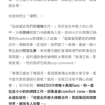
朋友等。
但很快他又「瀨嘢」。
「話說最近我們跟
微辣
合作，」他形容在年輕人的心目
中，大概
微辣
就是TVB般廣為人知，但WHIZOO就像已結
業的Roadshow那樣較少人認識。「能跟最受歡迎的網媒
合作，預期效果一定很好。我們度了一條橋，要做一個小
學生般的
問答比賽
，考核雙方關於香港與澳門的時事及日
常問題。」豈料播放後他被網民大罵他是「香港之恥，影
衰香港」，他的負評也成為top comment！
「事情已過去了幾個月，拿這個事情出來跟大家分享，是
不是代表我還很在意呢？是的，但我已沒有不開心的感
覺，」他分析到，
WHIZOO只得幾十萬個fans，他一直
在這小小的的網媒工作，就像身處comfort zone，粉絲
永遠包容他，「但當出外跟大媒體合作，我就像回到現實
世界，被很多人攻擊。」