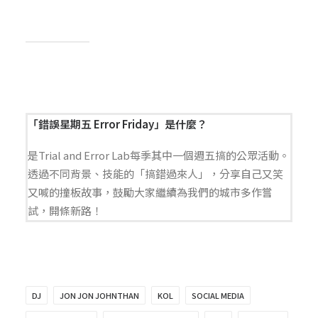
「錯誤星期五 Error Friday」是什麼？
是Trial and Error Lab每季其中一個週五搞的公眾活動。
透過不同背景、技能的「搞錯過來人」，分享自己又笑
又喊的撞板故事，鼓勵大家繼續為我們的城市多作嘗
試，開條新路！
DJ
JON JON JOHNTHAN
KOL
SOCIAL MEDIA