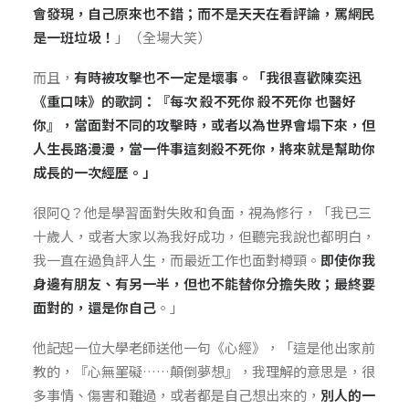
會發現，自己原來也不錯；而不是天天在看評論，罵網民
是一班垃圾！
」（全場大笑）
而且，
有時被攻擊也不一定是壞事。「我很喜歡陳奕迅
《重口味》的歌詞：『每次 殺不死你 殺不死你 也醫好
你』，當面對不同的攻擊時，或者以為世界會塌下來，但
人生長路漫漫，當一件事這刻殺不死你，將來就是幫助你
成長的一次經歷。」
很阿Q？他是學習面對
失敗和負面，視為修行，「
我已三
十歲人，或者大家以為我好成功，但聽完我說也都明白，
我一直在過負評人生，而最近工作也面對樽頸
。
即使你我
身邊有朋友、有另一半，但也不能替你分擔失敗；最終要
面對的，還是你自己
。」
他記起一位大學老師送他一句《心經》，「這是他出家前
教的，『心無罣礙……顛倒夢想』，我理解的意思是，很
多事情、傷害和難過，或者都是自己想出來的，
別人的一