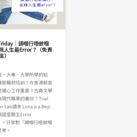
r Friday｜讀嗰行唔做嗰
咪人生最Error？（免費
座）
日，大專、大學所學的知
僅是職前培訓？在香港薪高
是隨心工作重要？古典文學
現代職業的養份？Trial
or Lab請來 Luna is a Bep
錯星期五Error
ay」，分享對「讀嗰行唔做嗰
思考。