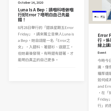
October 14, 2020
Luna Is A Bep：讀嗰科唔做嗰
行好Error？唔明白自己先最
錯！
8月28日舉行的「錯誤星期五Error
Friday」，請來獨立音樂人Luna is
Erro
行，係
a Bep，她自詡是一名「Error之
線上講
女」，入錯科、著錯衫、返錯工，
Event
但她最後發現，有時錯有錯著，才
能明白真正的自己更多。
今時今
識，僅
糧厚還
如何成為
and Err
，在「搞
Frid
行」的