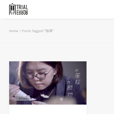
Home
Posts Tagged "指環"