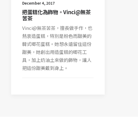
December 4, 2017
把蛋糕化為飾物。Vinci@無茶
苦茶
Vinci@無茶苦茶，擅長做手作，也
熱衷造蛋糕，特別是粉色而甜美的
韓式唧花蛋糕。她想永遠留住這份
甜美，她創出用造蛋糕的唧花工
具，加上奶油土來做的飾物，讓人
把這份甜美戴到身上。