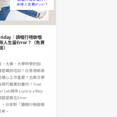
r Friday｜讀嗰行唔做嗰
咪人生最Error？（免費
座）
日，大專、大學所學的知
僅是職前培訓？在香港薪高
是隨心工作重要？古典文學
現代職業的養份？Trial
or Lab請來 Luna is a Bep
錯星期五Error
ay」，分享對「讀嗰行唔做嗰
思考。