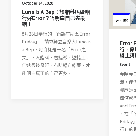
October 14, 2020
Luna Is A Bep：讀嗰科唔做嗰
行好Error？唔明白自己先最
錯！
8月28日舉行的「錯誤星期五Error
Friday」，請來獨立音樂人Luna is
Erro
行，係
a Bep，她自詡是一名「Error之
線上講
女」，入錯科、著錯衫、返錯工，
Event
但她最後發現，有時錯有錯著，才
能明白真正的自己更多。
今時今
識，僅
糧厚還
如何成為
and Err
，在「搞
Frid
行」的