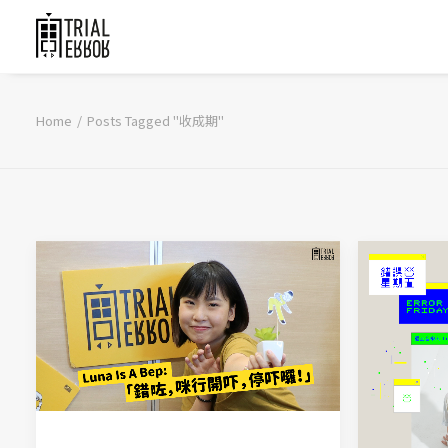
Home
Posts Tagged "收成期"