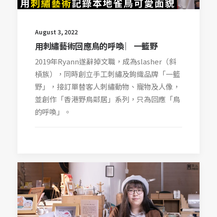
August 3, 2022
用刺繡藝術回應鳥的呼喚 ︳一籃野
2019年Ryann遂辭掉文職，成為slasher（斜
槓族），同時創立手工刺繡及鉤織品牌「一籃
野」，接訂單替客人刺繡動物、寵物及人像，
並創作「香港野鳥鄰居」系列，只為回應「鳥
的呼喚」。