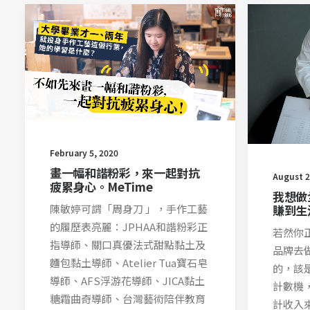
February 5, 2020
畫一幅和諧粉彩，來一起對抗
August 2
疲累身心。MeTime
我想做
陳敏婷可謂「周身刀 」，手作工藝
賺到生
的履歷表亮麗：JPHAA和諧粉彩正
若然你
指導師、關口真優法式甜點黏土及
品牌去
麵包黏土導師、Atelier Tua寶石皂
的，該
導師、AFS浮游花導師、JICA黏土
計數機
糖霜曲奇導師、台灣藝術陪伴教育
計收入