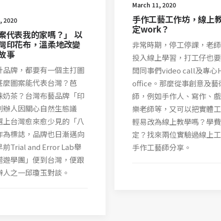
March 11, 2020
手作工藝工作坊，線上
, 2020
定work？
案代表我的家嗎？」 以
灣印花布，溫柔地改變
非常時期，停工停課，老師
故事
投入線上學習，打工仔也要
計品牌，都要有一個主打圖
闆同事們video call及專心
甚麼圖案能代表台灣？芭
office。那麼從事創意及
珠奶茶？台灣布藝品牌「印
師，例如手作人、寫作、戲
創辦人因關心自然生態議
樂老師等，又可以把實體工
選上台灣愈來愈少見的「八
輕易改為線上教學嗎？學費
作為標誌，品牌也日漸邁向
定？找來兩位實驗過線上工
rial and Error Lab舉
手作工藝師分享。
錯遊學團」便到台灣，便跟
辦人之一邱瓊玉對談。