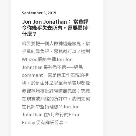
September 3, 2019
Jon Jon Jonathan： 當負評
令你幾乎失去所有，還要堅持
什麼？
網民要把一個人做神還是做鬼，似
乎單純靠負評、惡搞就可以？這對
Whizoo網絡主播Jon Jon
Johnthan 最熟悉不過——網民
comment一直是他工作表現的指
標，於是由外型以至幕前表現都像
赤裸裸地被批評得體無完膚；究竟
在現實或網絡的負評中，我們如何
在負評中堅持理想？Jon Jon
Johnthan 在5月舉行的Error
Friday 便有詳細分享。