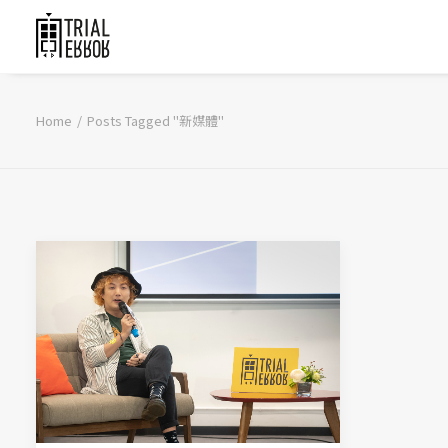
Home
Posts Tagged "新媒體"