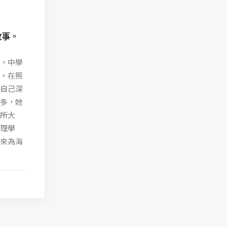
故事。
海，中學
。在照
自己深
多，她
所大
理學
來為海