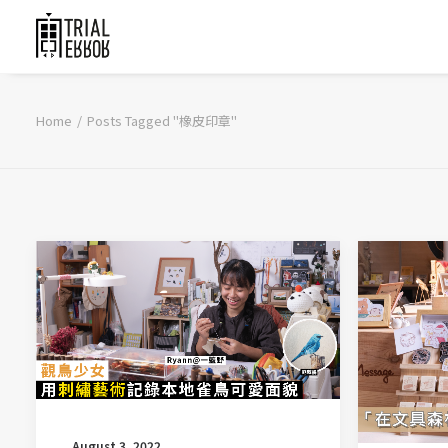
Home
Posts Tagged "橡皮印章"
August 3, 2022