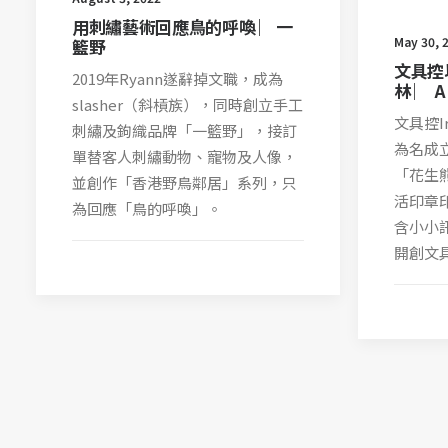
用刺繡藝術回應鳥的呼喚 ︳一
May 30, 
籃野
文具控
2019年Ryann遂辭掉文職，成為
林 ︳ A 
slasher（斜槓族），同時創立手工
文具控Iri
刺繡及鉤織品牌「一籃野」，接訂
為名成
單替客人刺繡動物、寵物及人像，
「花生
並創作「香港野鳥鄰居」系列，只
活印章
為回應「鳥的呼喚」。
含小小
開創文