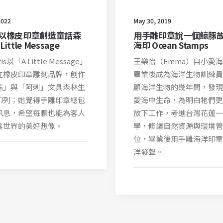
2022
May 30, 2019
以橡皮印章創造童話森
用手雕印章說一個鯨豚
Little Message
海印 Ocean Stamps
s以「A Little Message」
王樂怡（Emma）自小愛
立橡皮印章雕刻品牌，創作
畢業後成為海洋生物訓練員
熊」與「阿刺」文具森林生
顧海洋生物的幾年間，發現
印列；她覺得手雕印章總包
愛海中生命，為明白牠們更
訊息，希望每顆也能為客人
放下工作，考進台灣花蓮一
具世界的美好想像。
學，修讀自然資源與環境管
位，畢業後用手雕海洋印章
洋發聲。