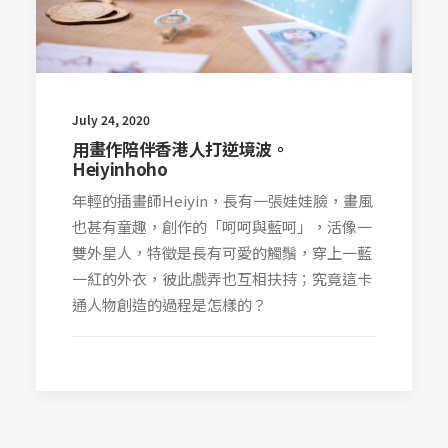
July 24, 2020
用畫作陪伴香港人打逆境波。
Heiyinhoho
年輕的插畫師Heiyin，長有一張娃娃臉，畫風
也甚有童趣，創作的「呵呵與藍呵」，活像一
雙外星人，特徵是長有可愛的觸鬚，穿上一藍
一紅的外衣，彼此戲弄也互相扶持；究竟這卡
通人物創造的過程是怎樣的？