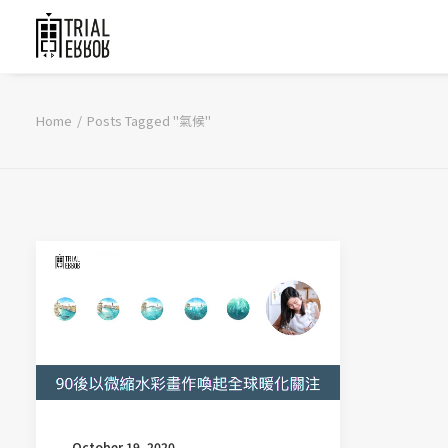
Home
Posts Tagged "氣候"
October 19, 2020