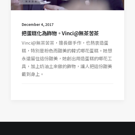
December 4, 2017
把蛋糕化為飾物。Vinci@無茶苦茶
Vinci@無茶苦茶，擅長做手作，也熱衷造蛋
糕，特別是粉色而甜美的韓式唧花蛋糕。她想
永遠留住這份甜美，她創出用造蛋糕的唧花工
具，加上奶油土來做的飾物，讓人把這份甜美
戴到身上。