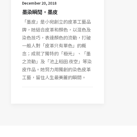
December 20, 2018
墨染瞬間。墨皮
「墨皮」是小宛創立的皮革工藝品
牌，她結合皮革和顏色，以混色及
染色技巧，表達顏色的流動，打破
一般人對「皮革只有單色」的概
念；成就了獨特的「極光」、「墨
之流動」及「池上稻田.夜空」等染
皮作品。她努力用獨創的染色皮革
工藝，留住人生最美麗的瞬間。