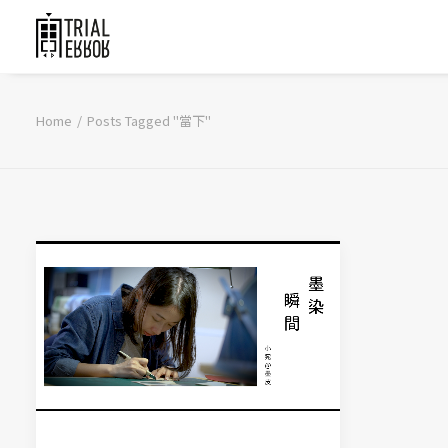
Home
Posts Tagged "當下"