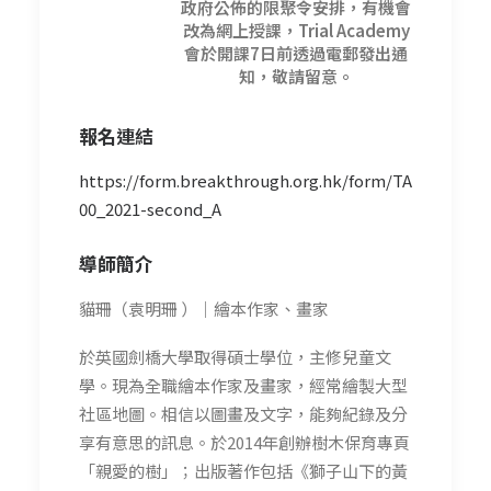
政府公佈的限聚令安排，有機會
改為網上授課，Trial Academy
會於開課7日前透過電郵發出通
知，敬請留意。
報名
連結
https://form.breakthrough.org.hk/form/TA
00_2021-second_A
導師簡介
貓珊（袁明珊 ）｜繪本作家、畫家
於英國劍橋大學取得碩士學位，主修兒童文
學。現為全職繪本作家及畫家，經常繪製大型
社區地圖。相信以圖畫及文字，能夠紀錄及分
享有意思的訊息。於2014年創辦樹木保育專頁
「親愛的樹」；出版著作包括《獅子山下的黃