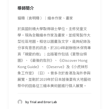
導師簡介
貓珊（袁明珊 ）｜繪本作家、畫家
於英國劍橋大學取得碩士學位，主修兒童文
學。現為全職繪本作家及畫家，並經常製作大
型社區地圖。相信以圖畫及文字，能夠紀錄及
分享有意思的訊息。於2014年創辦樹木保育專
頁「親愛的樹」；出版著作包括《夏慤佔領
圖》、《最後的告別》、《iDiscover Hong
Kong Guide》、《Deserve》及《小虎妹形
象工作室》（日）。曾多次於香港及海外參與
展覽，並剛於2019年於日本越後妻有大地藝術
祭中的田島征三繪本美術館進行個人展覽。
by Trial and Error Lab