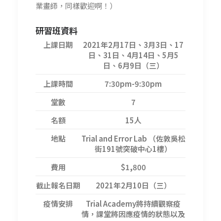
業畫師，同樣歡迎啊！）
研習班資料
上課日期
2021年2月17日、3月3日、17
日、31日、4月14日、5月5
日、6月9日（三）
上課時間
7:30pm-9:30pm
堂數
7
名額
15人
地點
Trial and Error Lab （佐敦吳松
街191號突破中心1樓）
費用
$1,800
截止報名日期
2021年2月10日（三）
疫情安排
Trial Academy將持續觀察疫
情，課堂將因應疫情的狀態以及