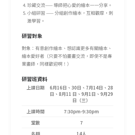
珍藏交流—— 導師把心愛的繪本一一分享。
小組研習 —— 分組創作繪本，互相觀摩，刺
激學習。
研習
對象
對象：有意創作繪本、想認識更多有關繪本、
繪本愛好者（只要不怕畫畫交流，即使不是專
業畫師，同樣歡迎啊！）
研習班資料
上課日期
6月16日、30日、7月14日、28
日、8月11 日、9月1日、9月29
日（三）
上課時間
7:30pm-9:30pm
堂數
7
名額
14人