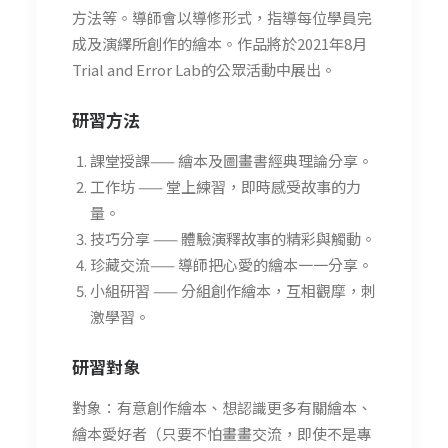
方法等。導師會以導修形式，指導每位學員完
成及演繹所創作的繪本。作品將於2021年8月
Trial and Error Lab的公眾活動中展出。
研習方法
課堂授課—— 繪本及圖畫書經典理論分享。
工作坊 —— 堂上練習，即時感受故事的力
量。
技巧分享 —— 體驗演釋故事的精彩與觸動。
珍藏交流—— 導師把心愛的繪本一一分享。
小組研習 —— 分組創作繪本，互相觀摩，刺
激學習。
研習
對象
對象：有意創作繪本、想認識更多有關繪本、
繪本愛好者（只要不怕畫畫交流，即使不是專