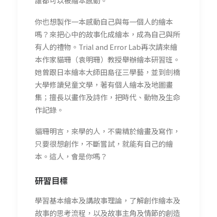
誰都可以被繪本感動。
你也想製作一本感動自己與每一個人的繪本
嗎？來把心中的故事化成繪本，成為自己與所
有人的禮物。Trial and Error Lab再次請來繪
本作家貓珊（袁明珊）教授舉辦繪本研習班。
她曾跟日本繪本大師田島征三學藝，並到劍橋
大學修讀兒童文學，著有個人繪本及地圖畫
集；擅長以畫作及詩作，把時代、動物及生命
作記錄。
貓珊明言，來學的人，不需精於繪畫及寫作，
只要很想創作，不斷嘗試，就能有自己的繪
本。這人，會是你嗎？
研習
目標
學習基本繪本及講故事理論，了解創作繪本及
故事的思考流程，以及故事主角及情節的創造