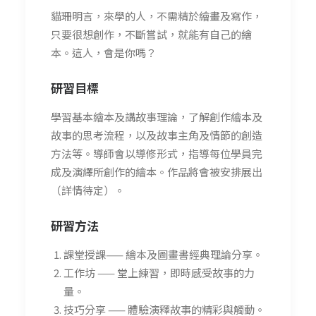
貓珊明言，來學的人，不需精於繪畫及寫作，
只要很想創作，不斷嘗試，就能有自己的繪
本。這人，會是你嗎？
研習
目標
學習基本繪本及講故事理論，了解創作繪本及
故事的思考流程，以及故事主角及情節的創造
方法等。導師會以導修形式，指導每位學員完
成及演繹所創作的繪本。作品將會被安排展出
（詳情待定）。
研習方法
課堂授課—— 繪本及圖畫書經典理論分享。
工作坊 —— 堂上練習，即時感受故事的力
量。
技巧分享 —— 體驗演釋故事的精彩與觸動。