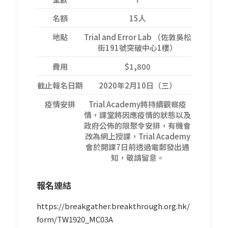
名額
15人
地點
Trial and Error Lab （佐敦吳松
街191號突破中心1樓）
費用
$1,800
截止報名日期
2020年2月10日（三）
疫情安排
Trial Academy將持續觀察疫
情，課堂將因應疫情的狀態以及
政府公佈的限聚令安排，有機會
改為網上授課，Trial Academy
會於開課7日前透過電郵發出通
知，敬請留意。
報名
連結
https://breakgather.breakthrough.org.hk/
form/TW1920_MC03A