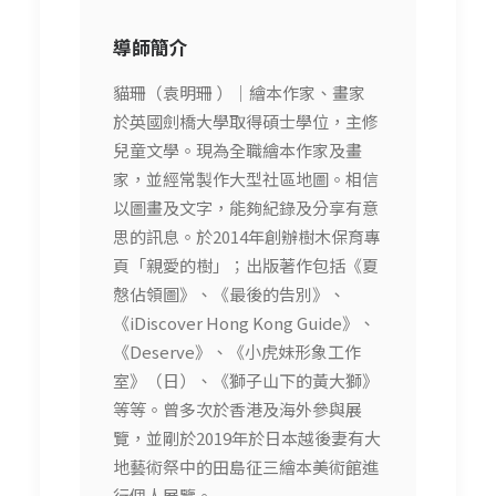
導師簡介
貓珊（袁明珊 ）｜繪本作家、畫家
於英國劍橋大學取得碩士學位，主修
兒童文學。現為全職繪本作家及畫
家，並經常製作大型社區地圖。相信
以圖畫及文字，能夠紀錄及分享有意
思的訊息。於2014年創辦樹木保育專
頁「親愛的樹」；出版著作包括《夏
慤佔領圖》、《最後的告別》、
《iDiscover Hong Kong Guide》、
《Deserve》、《小虎妹形象工作
室》（日）、《獅子山下的黃大獅》
等等。曾多次於香港及海外參與展
覽，並剛於2019年於日本越後妻有大
地藝術祭中的田島征三繪本美術館進
行個人展覽。