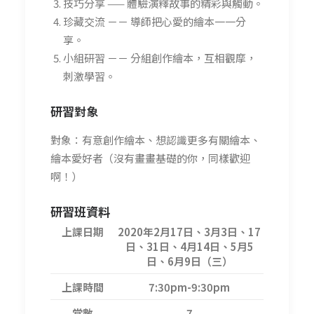
技巧分享 —— 體驗演釋故事的精彩與觸動。
珍藏交流 －－ 導師把心愛的繪本一一分
享。
小組研習 －－ 分組創作繪本，互相觀摩，
刺激學習。
研習
對象
對象：有意創作繪本、想認識更多有關繪本、
繪本愛好者（沒有畫畫基礎的你，同樣歡迎
啊！）
研習班資料
上課日期
2020年2月17日、3月3日、17
日、31日、4月14日、5月5
日、6月9日（三）
上課時間
7:30pm-9:30pm
堂數
7