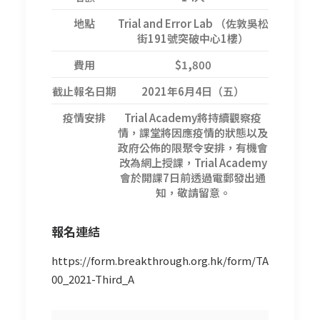
地點
Trial and Error Lab （佐敦吳松
街191號突破中心1樓）
費用
$1,800
截止報名日期
2021年6月4日（五）
疫情安排
Trial Academy將持續觀察疫
情，課堂將因應疫情的狀態以及
政府公佈的限聚令安排，有機會
改為網上授課，Trial Academy
會於開課7日前透過電郵發出通
知，敬請留意。
報名
連結
https://form.breakthrough.org.hk/form/TA
00_2021-Third_A