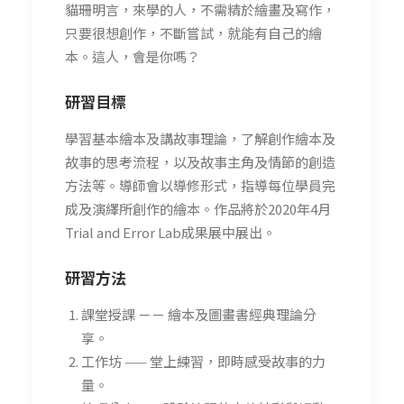
貓珊明言，來學的人，不需精於繪畫及寫作，
只要很想創作，不斷嘗試，就能有自己的繪
本。這人，會是你嗎？
研習
目標
學習基本繪本及講故事理論，了解創作繪本及
故事的思考流程，以及故事主角及情節的創造
方法等。導師會以導修形式，指導每位學員完
成及演繹所創作的繪本。作品將於2020年4月
Trial and Error Lab成果展中展出。
研習方法
課堂授課 －－ 繪本及圖畫書經典理論分
享。
工作坊 —— 堂上練習，即時感受故事的力
量。