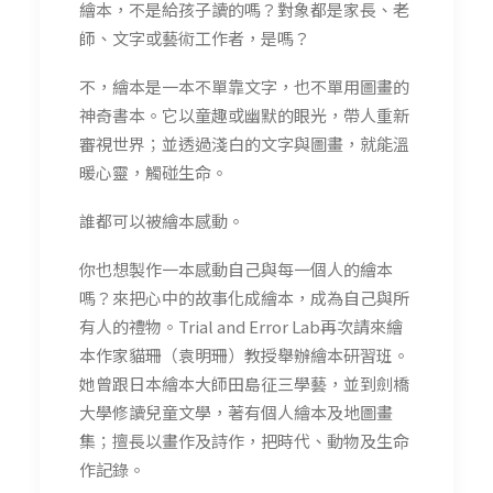
繪本，不是給孩子讀的嗎？對象都是家長、老
師、文字或藝術工作者，是嗎？
不，繪本是一本不單靠文字，也不單用圖畫的
神奇書本。它以童趣或幽默的眼光，帶人重新
審視世界；並透過淺白的文字與圖畫，就能溫
暖心靈，觸碰生命。
誰都可以被繪本感動。
你也想製作一本感動自己與每一個人的繪本
嗎？來把心中的故事化成繪本，成為自己與所
有人的禮物。Trial and Error Lab再次請來繪
本作家貓珊（袁明珊）教授舉辦繪本研習班。
她曾跟日本繪本大師田島征三學藝，並到劍橋
大學修讀兒童文學，著有個人繪本及地圖畫
集；擅長以畫作及詩作，把時代、動物及生命
作記錄。