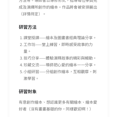
方法等。導師會以導修形式，指導每位學員完
成及演繹所創作的繪本。作品將會被安排展出
（詳情待定）。
研習方法
課堂授課——繪本及圖畫書經典理論分享。
工作坊——堂上練習，即時感受故事的力
量。
技巧分享——體驗演釋故事的精彩與觸動。
珍藏交流——導師把心愛的繪本一一分享。
小組研習——分組創作繪本，互相觀摩，刺
激學習。
研習
對象
有意創作繪本、想認識更多有關繪本、繪本愛
好者（沒有畫畫基礎的你，同樣歡迎啊！）