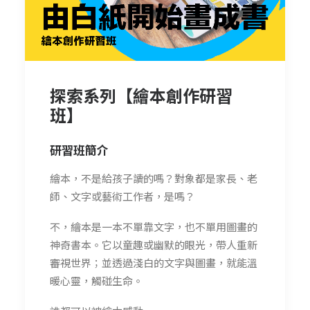
探索系列【繪本創作研習
班】
研習班簡介
繪本，不是給孩子讀的嗎？對象都是家長、老
師、文字或藝術工作者，是嗎？
不，繪本是一本不單靠文字，也不單用圖畫的
神奇書本。它以童趣或幽默的眼光，帶人重新
審視世界；並透過淺白的文字與圖畫，就能溫
暖心靈，觸碰生命。