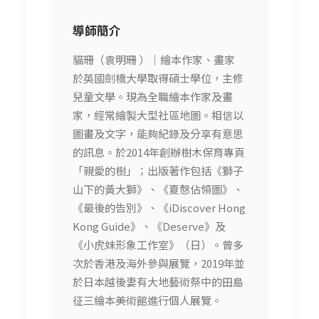
導師簡介
貓珊（袁明珊 ）｜繪本作家、畫家
於英國劍橋大學取得碩士學位，主修
兒童文學。現為全職繪本作家及畫
家，經常繪製大型社區地圖。相信以
圖畫及文字，能夠紀錄及分享有意思
的訊息。於2014年創辦樹木保育專頁
「親愛的樹」；出版著作包括《獅子
山下的黃大獅》、《夏慤佔領圖》、
《最後的告別》、《iDiscover Hong
Kong Guide》、《Deserve》及
《小虎妹形象工作室》（日）。曾多
次於香港及海外參與展覽，2019年並
於日本越後妻有大地藝術祭中的田島
征三繪本美術館進行個人展覽。