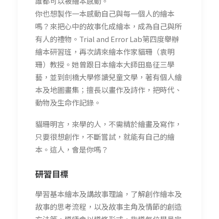
誰都可以被繪本感動。
你也想製作一本感動自己與每一個人的繪本
嗎？來把心中的故事化成繪本，成為自己與所
有人的禮物。Trial and Error Lab第四度舉辦
繪本研習班，再次請來繪本作家貓珊（袁明
珊）教授。她曾跟日本繪本大師田島征三學
藝，並到劍橋大學修讀兒童文學，著有個人繪
本及地圖畫集；擅長以畫作及詩作，把時代、
動物及生命作記錄。
貓珊明言，來學的人，不需精於繪畫及寫作，
只要很想創作，不斷嘗試，就能有自己的繪
本。這人，會是你嗎？
研習
目標
學習基本繪本及講故事理論，了解創作繪本及
故事的思考流程，以及故事主角及情節的創造