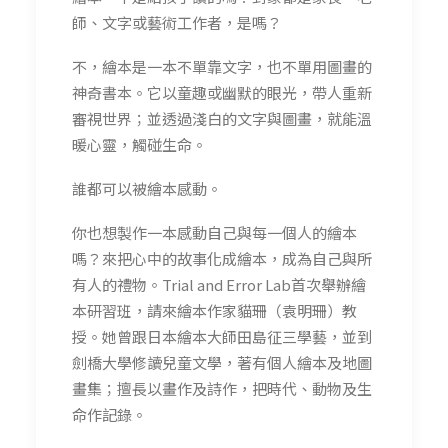
師、文字或藝術工作者，是嗎？
不，繪本是一本不單靠文字，也不單用圖畫的
神奇書本。它以童趣或幽默的眼光，帶人重新
審視世界；並透過淺白的文字與圖畫，就能溫
暖心靈，觸碰生命。
誰都可以被繪本感動。
你也想製作一本感動自己與每一個人的繪本
嗎？來把心中的故事化成繪本，成為自己與所
有人的禮物。Trial and Error Lab首次舉辦繪
本研習班，請來繪本作家貓珊（袁明珊）教
授。她曾跟日本繪本大師田島征三學藝，並到
劍橋大學修讀兒童文學，著有個人繪本及地圖
畫集；擅長以畫作及詩作，把時代、動物及生
命作記錄。