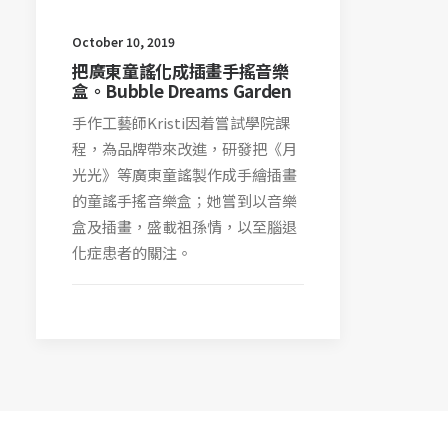
October 10, 2019
把廣東童謠化成插畫手搖音樂
盒。Bubble Dreams Garden
手作工藝師Kristi因着嘗試學院課
程，為品牌帶來改進，研發把《月
光光》等廣東童謠製作成手繪插畫
的童謠手搖音樂盒；她嘗到以音樂
盒及插畫，盛載祖孫情，以至腦退
化症患者的關注。