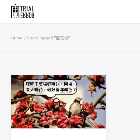
Home
Posts Tagged "藍花楹"