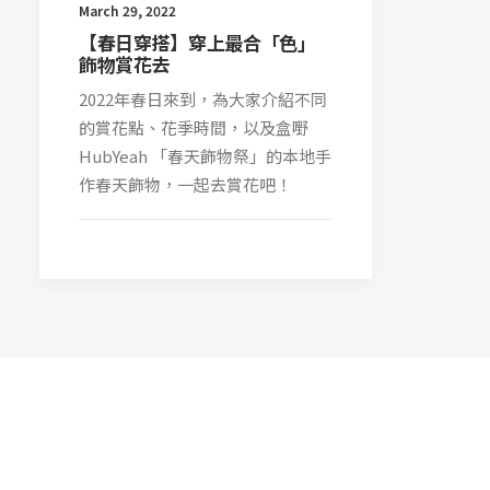
March 29, 2022
【春日穿搭】穿上最合「色」
飾物賞花去
2022年春日來到，為大家介紹不同
的賞花點、花季時間，以及盒嘢
HubYeah 「春天飾物祭」的本地手
作春天飾物，一起去賞花吧！