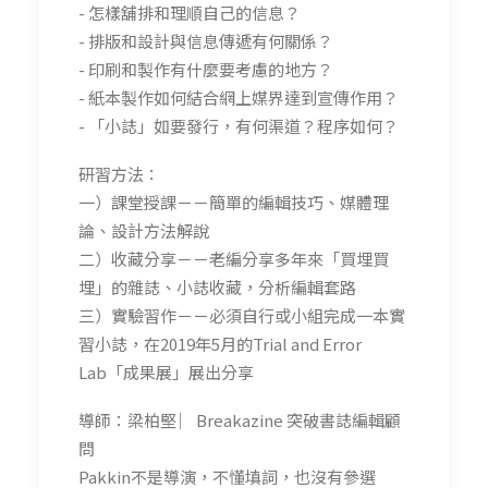
- 怎樣舖排和理順自己的信息？
- 排版和設計與信息傳遞有何關係？
- 印刷和製作有什麼要考慮的地方？
- 紙本製作如何結合網上媒界達到宣傳作用？
- 「小誌」如要發行，有何渠道？程序如何？
研習方法：
一）課堂授課－－簡單的編輯技巧、媒體理
論、設計方法解說
二）收藏分享－－老編分享多年來「買埋買
埋」的雜誌、小誌收藏，分析編輯套路
三）實驗習作－－必須自行或小組完成一本實
習小誌，在2019年5月的Trial and Error
Lab「成果展」展出分享
導師：梁柏堅 ︳Breakazine 突破書誌編輯顧
問
Pakkin不是導演，不懂填詞，也沒有參選