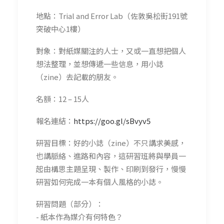
地點：Trial and Error Lab（佐敦吳松街191號
突破中心1樓）
對象：對紙媒關注的人士，又或一直想把個人
想法整理，並想傳遞一些信息，用小誌
（zine）去記載的朋友。
名額：12 – 15人
報名連結：
https://goo.gl/sBvyv5
研習目標：好的小誌（zine）不只講求美感，
也講脈絡、進路和內容，這研習班將與學員一
起由構思主題呈現、製作、印刷到發行，慢慢
研習如何完成一本有個人風格的小誌。
研習問題（部分）：
- 紙本作為媒介有何特色？