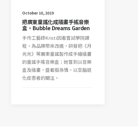
October 10, 2019
把廣東童謠化成插畫手搖音樂
盒。Bubble Dreams Garden
手作工藝師Kristi因着嘗試學院課
程，為品牌帶來改進，研發把《月
光光》等廣東童謠製作成手繪插畫
的童謠手搖音樂盒；她嘗到以音樂
盒及插畫，盛載祖孫情，以至腦退
化症患者的關注。