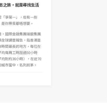
志之旅，就是尋找生活
愛「爭第一」，但有一些
」是你畀我都唔想要。
月，國際金融集團瑞銀集團
項全球調查報告，指香港是
作時間最長的地方，每位在
平均每周工時超過50小時
均則約36小時），在近70
的城市當中，名列前茅。