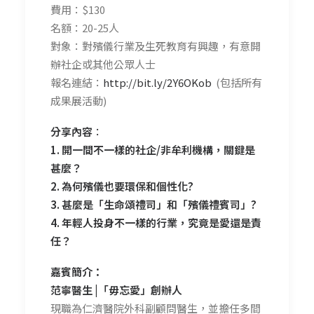
費用：$130
名額：20-25人
對象：對殯儀行業及生死教育有興趣，有意開
辦社企或其他公眾人士
報名連結：
http://bit.ly/2Y6OKob
(包括所有
成果展活動)
分享內容︰
1. 開一間不一樣的社企/非牟利機構，關鍵是
甚麼？
2. 為何殯儀也要環保和個性化
?
3. 甚麼是「生命頌禮司」和「殯儀禮賓司」?
4. 年輕人投身不一樣的行業，究竟是愛還是責
任？
嘉賓簡介：
范寧醫生 |「毋忘愛」創辦人
現職為仁濟醫院外科副顧問醫生，並擔任多間