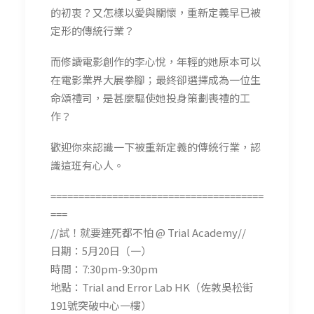
的初衷？又怎樣以愛與關懷，重新定義早已被
定形的傳統行業？
而修讀電影創作的李心悅，年輕的她原本可以
在電影業界大展拳腳；最終卻選擇成為一位生
命頌禮司，是甚麼驅使她投身策劃喪禮的工
作？
歡迎你來認識一下被重新定義的傳統行業，認
識這班有心人。
======================================
===
//試！就要連死都不怕 @ Trial Academy//
日期：5月20日（一）
時間：7:30pm-9:30pm
地點：Trial and Error Lab HK（佐敦吳松街
191號突破中心一樓）