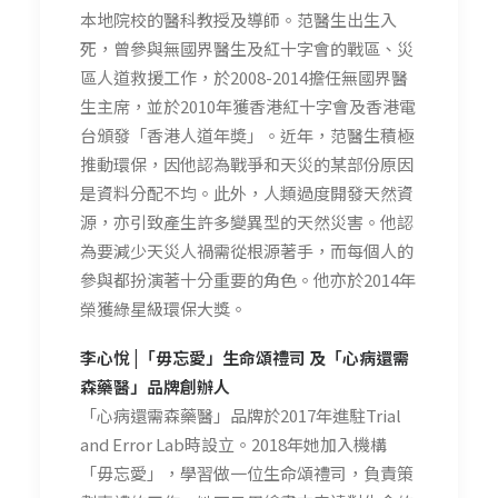
本地院校的醫科教授及導師。范醫生出生入
死，曾參與無國界醫生及紅十字會的戰區、災
區人道救援工作，於2008-2014擔任無國界醫
生主席，並於2010年獲香港紅十字會及香港電
台頒發「香港人道年奬」。近年，范醫生積極
推動環保，因他認為戰爭和天災的某部份原因
是資料分配不均。此外，人類過度開發天然資
源，亦引致產生許多變異型的天然災害。他認
為要減少天災人禍需從根源著手，而每個人的
參與都扮演著十分重要的角色。他亦於2014年
榮獲綠星級環保大獎。
李心悅 |「毋忘愛」生命頌禮司 及「心病還需
森藥醫」品牌創辦人
「心病還需森藥醫」品牌於2017年進駐Trial
and Error Lab時設立。2018年她加入機構
「毋忘愛」，學習做一位生命頌禮司，負責策