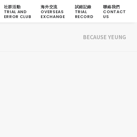
社群活動
海外交流
試錯記錄
聯絡我們
TRIAL AND
OVERSEAS
TRIAL
CONTACT
ERROR CLUB
EXCHANGE
RECORD
US
BECAUSE YEUNG