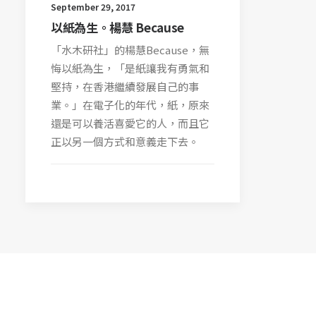
September 29, 2017
以紙為生。楊慧 Because
「水木研社」的楊慧Because，無
悔以紙為生，「是紙讓我有勇氣和
堅持，在香港繼續發展自己的事
業。」在電子化的年代，紙，原來
還是可以養活喜愛它的人，而且它
正以另一個方式和意義走下去。