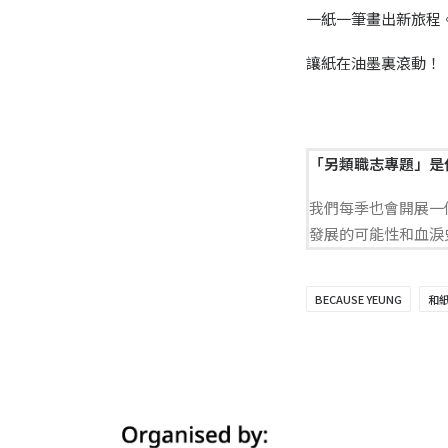
一紙一筆畫出新旅程。F
讓紙在油墨裏滾動！
「另類職志專題」是
我們每季也會開展一
發展的可能性和血淚
BECAUSE YEUNG
和