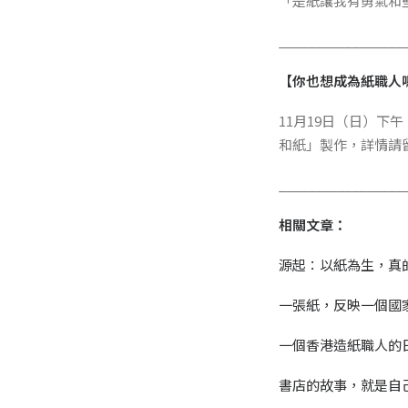
「是紙讓我有勇氣和堅
_________________
【你也想成為紙職人
11月19日（日）下午，
和紙」製作，詳情請
_________________
相關文章：
源起：以紙為生，真
一張紙，反映一個國
一個香港造紙職人的
書店的故事，就是自