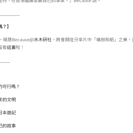
持，在香港繼續發展自己的事業。」Because 說。
_________
嗎？】
楊慧Because@
水木研社
，將會開班分享片中「構樹和紙」之美，
留看
這裏
啦！
_____
的可行嗎？
家的文明
日本遊記
己的故事