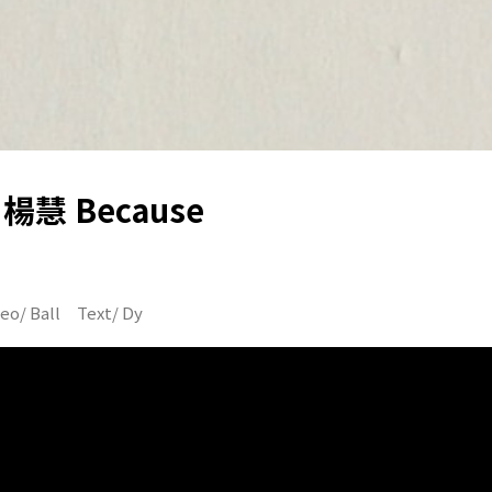
慧 Because
 Ball Text/ Dy