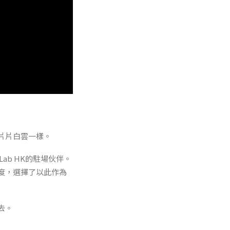
片片白雲一樣。
 Lab HK的駐場伙伴。
溫度，選擇了以此作為
去。