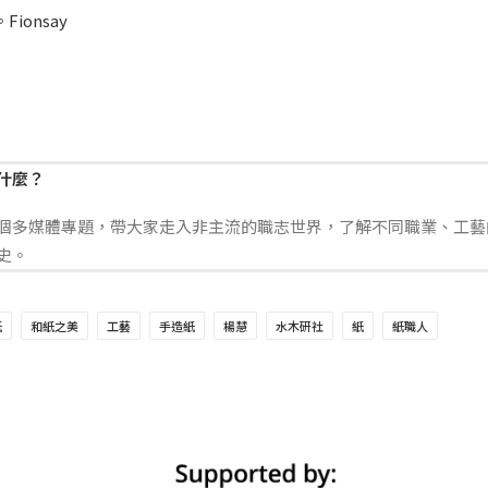
ionsay
什麼？
個多媒體專題，帶大家走入非主流的職志世界，了解不同職業、工藝
史。
紙
和紙之美
工藝
手造紙
楊慧
水木研社
紙
紙職人