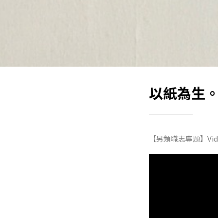
以紙為生。楊
【另類職志專題】Video/