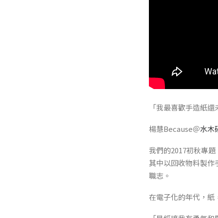
「我最喜歡手造紙還
楊慧Because＠
水木
我們的2017初秋專題
其中以回收物料製作手
職志。
在電子化的年代，紙