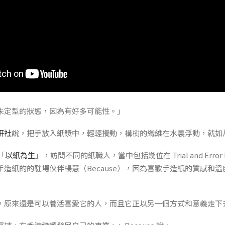
未定型的狀態，因為有好多可能性。」
研社
說，把手放入紙漿中，輕輕攪動，構樹的纖維在水裏浮動，就如
「
以紙為生
」，訪問不同的紙職人，當中包括幾位在 Trial and Error
造紙的的駐場伙伴楊慧（Because），因為喜歡手造紙的質感和
，原來還是可以養活喜愛它的人，而且它正以另一個方式和意義走下