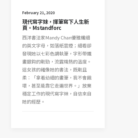
February 21, 2020
現代寫字妹，揮筆寫下人生新
頁。Mstandforc
西洋書法家Mandy Chan優雅纖細
的英文字母，如落紙雲煙；細看卻
發現她以七彩色調執筆，字形帶鐵
畫銀鈎的剛勁，流露熾熱的溫度。
這女孩的確像她的書法，既剛且
柔：「拿着幼細的畫筆，我不會餓
壞，甚至能靠它走遍世界。」放棄
穩定工作的現代寫字妹，自信來自
她的經歷。