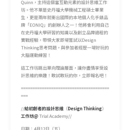
Quinn，主持這個富互動元素的設計思維工作
坊。他不單是史丹福大學機械工程碩士畢業
生，更是兩年就衝出國際的本地個人化手錶品
牌「EONIQ」的創辦人之一！他將會利用自己
在史丹福大學研習的知識以及創立品牌過程的
實戰經驗，帶領大家即場嘗試以Design
Thinking思考問題，與參加者經歷一場好玩的
大腦運動練習！
這工作坊跳出單向理論層面，讓你盡情享受設
計思維的樂趣！敢試敢玩的你，立即報名吧！
======================================
===
//
給初創者的設計思維
（
Design Thinking
）
工作坊@
Trial Academy//
日期：4月12日（五）