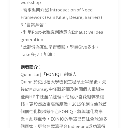
workshop
- 需求框架介紹 Introduction of Need
Framework (Pain Killer, Desire, Barriers)
3. *嘗試練習！
- 利用Post-it徹底創造意念Exhaustive Idea
generation
*此部份為互動學習體驗，學員Give多少，
Take多少！加油！
講者簡介：
Quinn Lai |「
EONIQ
」創辦人
Quinn 於史丹福大學機械工程碩士畢業後，先
後於McKinsey中任職顧問及跨國個人電腦生
產商HP中任產品經理。他從小喜愛組裝機械
錶，更毅然放棄高薪厚職，2015年創立金球首
個個性化機械錶平台EONIQ，將興趣化為事
業。創辦至今，EONIQ的手錶已售往全球80多
個國家，更曾在眾籌平台Indiegogo成功籌得