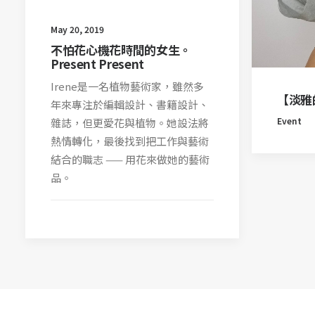
May 20, 2019
不怕花心機花時間的女生。
Present Present
Irene是一名植物藝術家，雖然多
【淡雅
年來專注於編輯設計、書籍設計、
Event
雜誌，但更愛花與植物。她設法將
熱情轉化，最後找到把工作與藝術
結合的職志 —— 用花來做她的藝術
品。